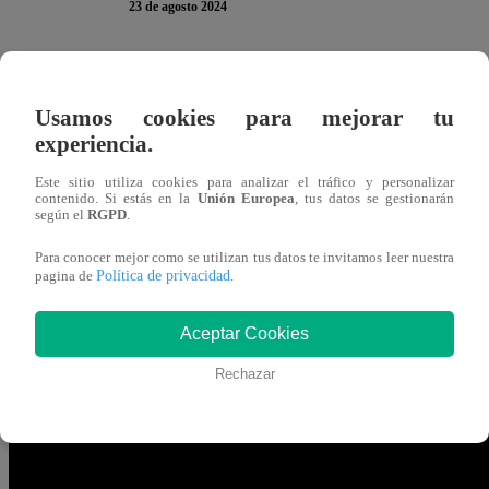
23 de agosto 2024
El conductor José Peláez reconoció todo el esfuerzo que 
Usamos cookies para mejorar tu
Ciclo Vacacional de “
El Gran Chef Famosos, La Acad
experiencia.
“
Quiero de verdad hacer un reconocimiento porque Mati
Este sitio utiliza cookies para analizar el tráfico y personalizar
contenido. Si estás en la
Unión Europea
, tus datos se gestionarán
esta cocina y desde que ha entrado a este Vacacional, 
según el
RGPD
.
y está terminando todos sus platos. Y aunque vaya últim
Para conocer mejor como se utilizan tus datos te invitamos leer nuestra
jurado ha visto una mejoría
”, aseguró el presentador.
Política de privacidad
pagina de
.
Pero es no fue todo. Peláez también pidió aplausos de tod
Aceptar Cookies
Incluso, los jurados Giacomo Bocchio, Nelly Rossinelli y 
Rechazar
actriz de “Papá en Apuros” con aplausos y arengas.