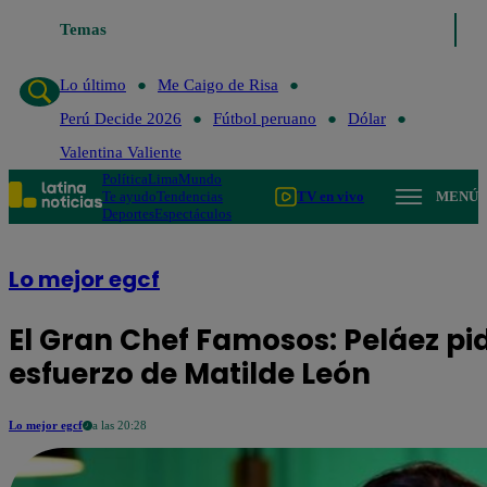
Temas
Lo último
Me Caigo de Risa
Perú Decide 2026
Fútbol per
Lo último
Me Caigo de Risa
Perú Decide 2026
Fútbol peruano
Dólar
Valentina Valiente
Política
Lima
Mundo
Te ayudo
Tendencias
TV en vivo
MENÚ
Deportes
Espectáculos
Lo mejor egcf
El Gran Chef Famosos: Peláez pi
esfuerzo de Matilde León
Lo mejor egcf
a las 20:28