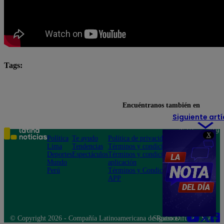
Tags:
El Gran Chef Famosos
El Gran Chef Famosos complet
El Gran Chef Famosos: La Academia
Encuéntranos también en
Siguiente artí
Teléfono: 219
X
Política
Te ayudo
Política de privacidad
1000
Lima
Tendencias
Términos y condiciones
Av. San
Deportes
Espectáculos
Términos y condiciones
Felipe 968
Mundo
aplicación
Jesús María
Perú
Términos y Condiciones
APP
© Copyright 2026 - Compañía Latinoamericana de Radio Difusión S.A.
Síguenos