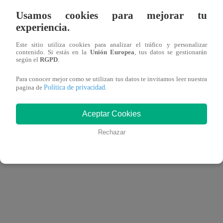
data-instgrm-version="14" style=" background:#FFF; bo
Usamos cookies para mejorar tu
0 rgba(0,0,0,0.5),0 1px 10px 0 rgba(0,0,0,0.15); margi
experiencia.
padding:0; width:99.375%; width:-webkit-calc(100% - 2
Este sitio utiliza cookies para analizar el tráfico y personalizar
contenido. Si estás en la
Unión Europea
, tus datos se gestionarán
según el
RGPD
.
Ver esta publicación en Instagram
Para conocer mejor como se utilizan tus datos te invitamos leer nuestra
Política de privacidad
pagina de
.
style=" background:#FFFFFF; line-height:0; padding:0 0
width:100%;" target="_blank" rel="noopener">
Aceptar Cookies
Rechazar