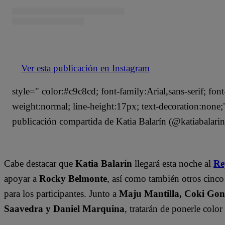
Ver esta publicación en Instagram
style=" color:#c9c8cd; font-family:Arial,sans-serif; font
weight:normal; line-height:17px; text-decoration:non
publicación compartida de Katia Balarín (@katiabalarin
Cabe destacar que
Katia Balarín
llegará esta noche al
Re
apoyar a
Rocky Belmonte
, así como también otros cinc
para los participantes. Junto a
Maju Mantilla, Coki Gonzá
Saavedra y Daniel Marquina
, tratarán de ponerle colo