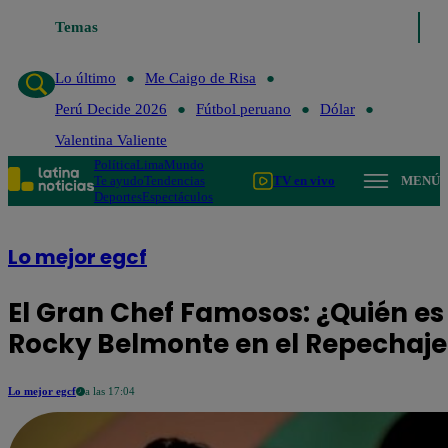
Lo último
Temas
Me Caigo de Risa
Perú Decide 2026
Fútbol peruano
Lo último
Me Caigo de Risa
Perú Decide 2026
Fútbol peruano
Dólar
Valentina Valiente
Política
Lima
Mundo
Te ayudo
Tendencias
TV en vivo
MENÚ
Deportes
Espectáculos
Lo mejor egcf
El Gran Chef Famosos: ¿Quién es 
Rocky Belmonte en el Repechaje
Lo mejor egcf
a las 17:04