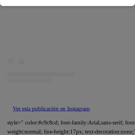
Ver esta publicación en Instagram
style=" color:#c9c8cd; font-family:Arial,sans-serif; font
weight:normal; line-height:17px; text-decoration:non