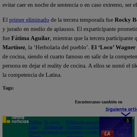
evitar caer en noche de sentencia o en caso extremo, ser 
El
primer eliminado
de la tercera temporada fue
Rocky B
y jurado en medio de aplausos. El exparticipante prometi
fue
Fátima Aguilar
, mientras que la tercera participant
Martínez
, la ‘Herbolaria del pueblo’.
El ‘Loco’ Wagner
de cocina, siendo el cuarto famoso en salir de la compete
persona en dejar el reality de cocina. A ellos se sumó el t
la competencia de Latina.
Tags:
destacada minuto
El Gran Chef Famosos
Encuéntranos también en
Siguiente artí
Teléfono: 219
X
Política
Te ayudo
Política de privacidad
1000
Lima
Tendencias
Términos y condiciones
Av. San
Deportes
Espectáculos
Términos y condiciones
Felipe 968
Mundo
aplicación