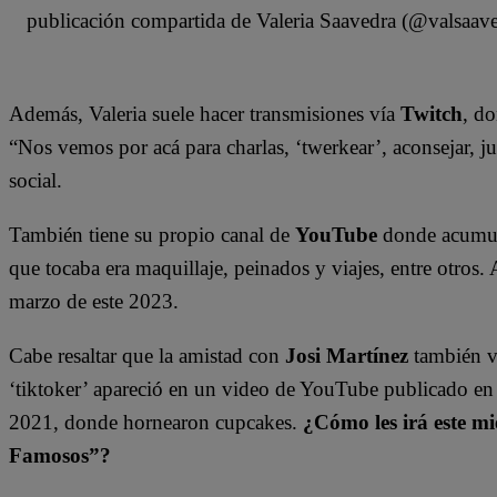
publicación compartida de Valeria Saavedra (@valsaav
Además, Valeria suele hacer transmisiones vía
Twitch
, d
“Nos vemos por acá para charlas, ‘twerkear’, aconsejar, ju
social.
También tiene su propio canal de
YouTube
donde acumula
que tocaba era maquillaje, peinados y viajes, entre otros
marzo de este 2023.
Cabe resaltar que la amistad con
Josi Martínez
también vi
‘tiktoker’ apareció en un video de YouTube publicado en
2021, donde hornearon cupcakes.
¿Cómo les irá este mi
Famosos”?