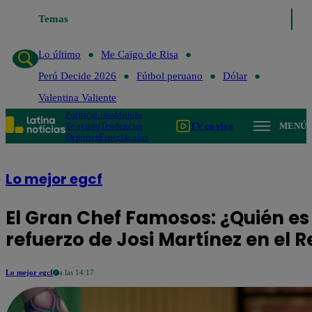
Temas
Lo último
Me Caigo de Risa
Pe
Lo último
Me Caigo de Risa
Perú Decide 2026
Fútbol peruano
Dólar
Valentina Valiente
Política
Lima
Mundo
Te ayudo
Tendencias
TV en vivo
MENÚ
Deportes
Espectáculos
Lo mejor egcf
El Gran Chef Famosos: ¿Quién es 
refuerzo de Josi Martínez en el 
Lo mejor egcf
a las 14:17