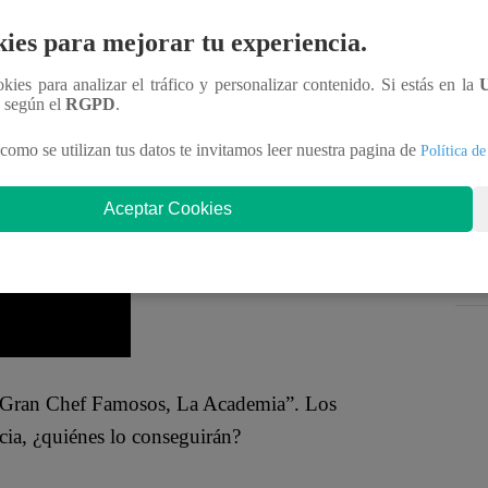
bastante sorprendente,
los competidores hicieron
ies para mejorar tu experiencia.
ookies para analizar el tráfico y personalizar contenido. Si estás en la
 Chapasa y Tito Vega, tienen que ir a la Noche de
n según el
RGPD
.
.
“Un ciclo más, vamos con todo”,
comentó el
como se utilizan tus datos te invitamos leer nuestra pagina de
Política de
Aceptar Cookies
l Gran Chef Famosos, La Academia”. Los
cia, ¿quiénes lo conseguirán?