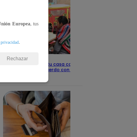
Unión Europea
, tus
.
 privacidad
Rechazar
Revisa con tu DNI si tu casa califica
como pobre, de acuerdo con el Sisfoh
Te ayudo
25 de mayo 2026