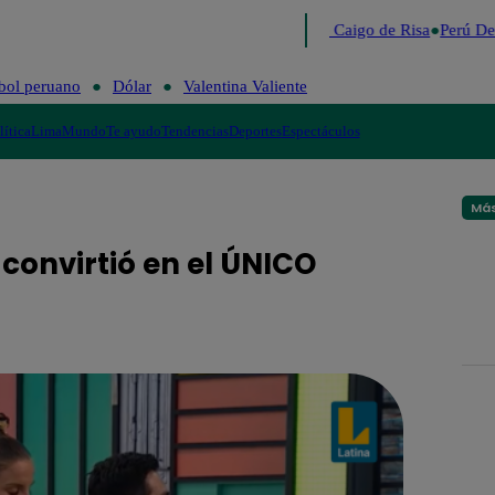
Lo último
Me Caigo de Risa
Perú Dec
bol peruano
Dólar
Valentina Valiente
lítica
Lima
Mundo
Te ayudo
Tendencias
Deportes
Espectáculos
Más
convirtió en el ÚNICO