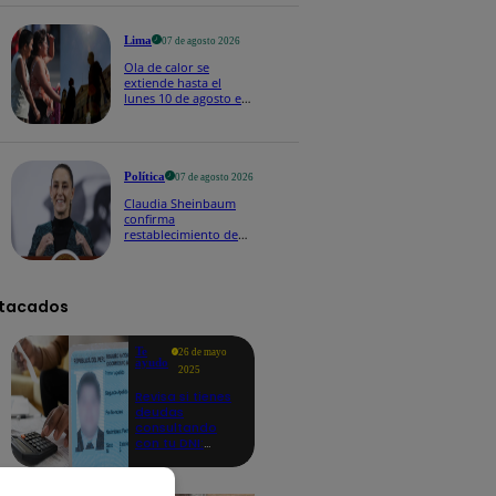
Lima
07 de agosto 2026
Ola de calor se
extiende hasta el
lunes 10 de agosto en
Lima y otras 16
regiones
Política
07 de agosto 2026
Claudia Sheinbaum
confirma
restablecimiento de
las reacciones con
Perú: "Fue un gesto de
buena voluntad hacia
México" | VIDEO
tacados
Te
26 de mayo
ayudo
2025
Revisa si tienes
deudas
consultando
con tu DNI:
aquí los
detalles