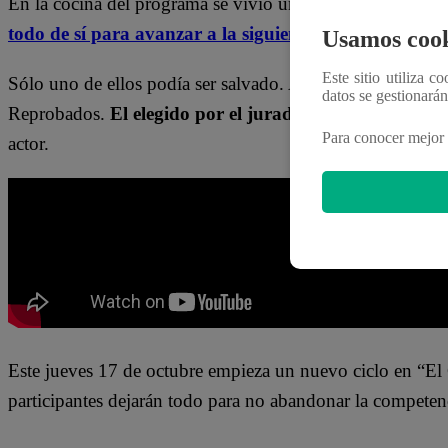
En la cocina del programa se vivió una batalla culinaria 
todo de sí para avanzar a la siguiente etapa.
Usamos cook
Este sitio utiliza c
Sólo uno de ellos podía ser salvado. Alejandra Baigorria,
datos se gestionará
Reprobados.
El elegido por el jurado fue Andrés Salas
Para conocer mejor 
actor.
Este jueves 17 de octubre empieza un nuevo ciclo en “E
participantes dejarán todo para no abandonar la competen