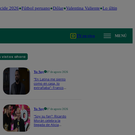
ide 2026
Fútbol peruano
Dólar
Valentina Valiente
Lo último
Me Cai
TV en vivo
MENÚ
 vistos ahora
Yo Soy
07 de agosto 2026
"En Latina me siento
como en casa, lo
extrañaba": Franco
Cabrera emocionado
por estreno de Yo Soy
2026
Yo Soy
07 de agosto 2026
"Soy su fan": Ricardo
Morán celebra la
llegada de Alicia
Mercado a Yo Soy
2026