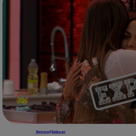
jherrera@latina.pe