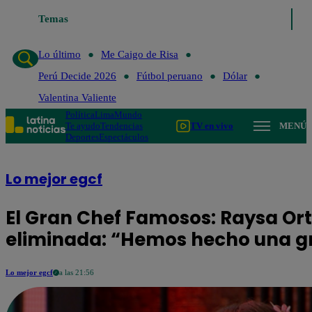
Temas
Lo último
Me Caigo de Risa
Pe
Lo último
Me Caigo de Risa
Perú Decide 2026
Fútbol peruano
Dólar
Valentina Valiente
Política
Lima
Mundo
Te ayudo
Tendencias
TV en vivo
MENÚ
Deportes
Espectáculos
Lo mejor egcf
El Gran Chef Famosos: Raysa Orti
eliminada: “Hemos hecho una gr
Lo mejor egcf
a las 21:56