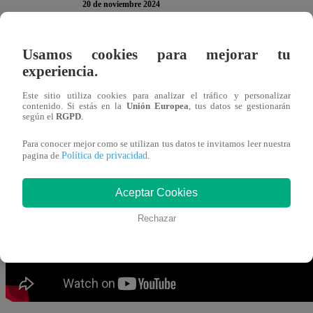
20 de noviembre 2024
Usamos cookies para mejorar tu
Se vivió de una arduo ciclo semifinal en la cocina de “E
experiencia.
enfrentaron para avanzar al ciclo final.
Lamentablemente 
esta noche y
la elegida por el jurado fue Raysa Ortiz.
Este sitio utiliza cookies para analizar el tráfico y personalizar
contenido. Si estás en la
Unión Europea
, tus datos se gestionarán
según el
RGPD
.
La actriz no pudo aguantar las lágrimas.
“Quiero agradec
Para conocer mejor como se utilizan tus datos te invitamos leer nuestra
hecho una gran familia entre todos. Agradecer como si
Política de privacidad
pagina de
.
lágrimas comenzaban a recorrer su rostro.
Aceptar Cookies
Rechazar