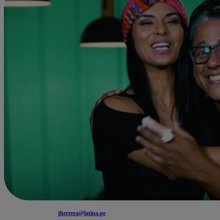
jherrera@latina.pe