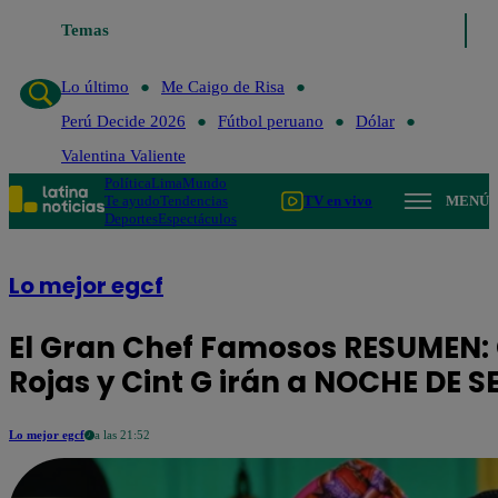
Temas
Lo último
Me Caigo de Ri
Lo último
Me Caigo de Risa
Perú Decide 2026
Fútbol peruano
Dólar
Valentina Valiente
Política
Lima
Mundo
Te ayudo
Tendencias
TV en vivo
MENÚ
Deportes
Espectáculos
Lo mejor egcf
El Gran Chef Famosos RESUMEN: 
Rojas y Cint G irán a NOCHE DE 
Lo mejor egcf
a las 21:52