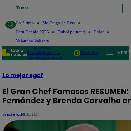
Temas
Lo último
Me C
Lo último
Me Caigo de Risa
Perú Decide 2026
Fútbol peruano
Dólar
Valentina Valiente
Política
Lima
Mundo
Te ayudo
Tendencias
TV en vivo
MENÚ
Deportes
Espectáculos
Lo mejor egcf
El Gran Chef Famosos RESUMEN: 
Fernández y Brenda Carvalho e
Lo mejor egcf
a las 21:54