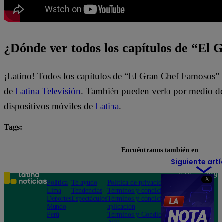
¿Dónde ver todos los capítulos de “El
¡Latino! Todos los capítulos de “El Gran Chef Famosos” 
de
Latina Televisión
. También pueden verlo por medio del
dispositivos móviles de
Latina
.
Tags:
destacada minuto
El Gran Chef Famosos
Encuéntranos también en
Siguiente artí
Teléfono: 219
X
Política
Te ayudo
Política de privacidad
1000
Lima
Tendencias
Términos y condiciones
Av. San
Deportes
Espectáculos
Términos y condiciones
Felipe 968
Mundo
aplicación
Jesús María
Perú
Términos y Condiciones