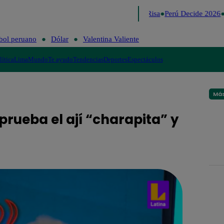
Lo último
Me Caigo de Risa
Perú Decide 2026
bol peruano
Dólar
Valentina Valiente
lítica
Lima
Mundo
Te ayudo
Tendencias
Deportes
Espectáculos
Más
prueba el ají “charapita” y