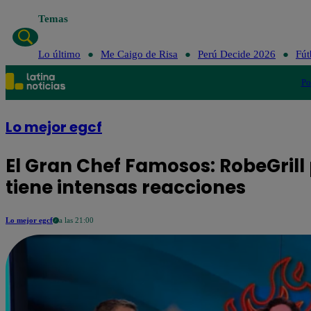
Temas
Lo último
Me Caigo de Risa
Perú Decide 2026
Fút
Po
Lo mejor egcf
El Gran Chef Famosos: RobeGrill 
tiene intensas reacciones
Lo mejor egcf
a las 21:00