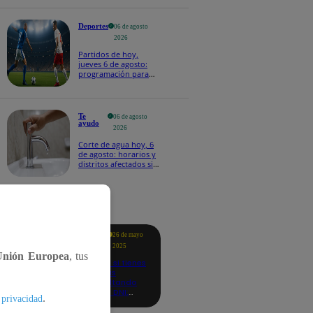
Deportes
06 de agosto
2026
Partidos de hoy,
jueves 6 de agosto:
programación para
ver fútbol EN VIVO
Te
06 de agosto
ayudo
2026
Corte de agua hoy, 6
de agosto: horarios y
distritos afectados sin
el servicio de Sedapal
tacados
Te
26 de mayo
ayudo
2025
Unión Europea
, tus
Revisa si tienes
deudas
consultando
con tu DNI:
.
 privacidad
aquí los
detalles