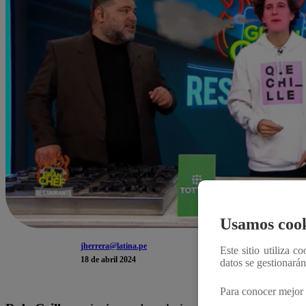
Usamos cook
jherrera@latina.pe
Este sitio utiliza c
18 de abril 2024
datos se gestionará
Para conocer mejor 