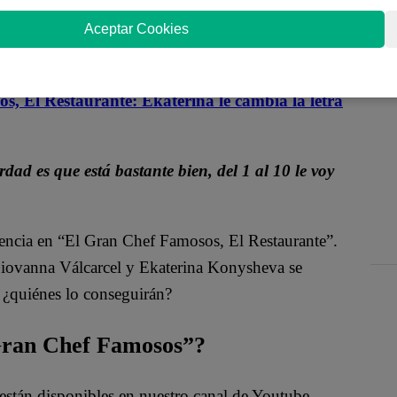
cio, él retó a los competidores y jurados a degustar
al.
“Robert te acuerdas que te dijimos que te
Aceptar Cookies
o?”,
comentó Nelly Rossinelli.
l Restaurante: Ekaterina le cambia la letra
dad es que está bastante bien, del 1 al 10 le voy
tencia en “El Gran Chef Famosos, El Restaurante”.
Giovanna Válcarcel y Ekaterina Konysheva se
, ¿quiénes lo conseguirán?
 Gran Chef Famosos”?
están disponibles en nuestro canal de Youtube