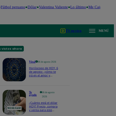
Fútbol peruano
Dólar
Valentina Valiente
Lo último
Me Caigo de Risa
TV en vivo
MENÚ
 vistos ahora
Viral
06 de agosto 2026
Horóscopo de HOY, 6
de agosto: ¿cómo te
irá en el amor y
trabajo, según la IA?
Te
06 de agosto
ayudo
2026
¿Cuánto está el dólar
HOY? Precio, compra
y venta para este
jueves 6 de agosto