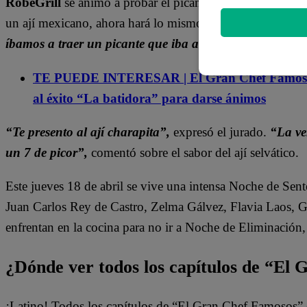
RobeGrill
se animó a probar el picante peruano. En un ini
un ají mexicano, ahora hará lo mismo pero con el nacion
íbamos a traer un picante que iba a competir con el tuy
TE PUEDE INTERESAR | El Gran Chef Famosos, E
al éxito “La batidora” para darse ánimos
“Te presento al ají charapita”,
expresó el jurado.
“La ver
un 7 de picor”,
comentó sobre el sabor del ají selvático.
Este jueves 18 de abril se vive una intensa Noche de Sen
Juan Carlos Rey de Castro, Zelma Gálvez, Flavia Laos, 
enfrentan en la cocina para no ir a Noche de Eliminación
¿Dónde ver todos los capítulos de “El
¡Latino! Todos los capítulos de “El Gran Chef Famosos” 