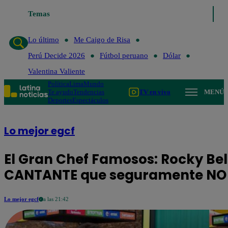
Temas
Lo último
Me Caigo de Risa
P
Lo último
Me Caigo de Risa
Perú Decide 2026
Fútbol peruano
Dólar
Valentina Valiente
Política
Lima
Mundo
Te ayudo
Tendencias
TV en vivo
MENÚ
Deportes
Espectáculos
Lo mejor egcf
El Gran Chef Famosos: Rocky Be
CANTANTE que seguramente NO
Lo mejor egcf
a las 21:42