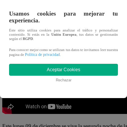
09 de diciembre 2024
Usamos cookies para mejorar tu
experiencia.
Rocky Belmonte
sorprendió al revelar que, mucho antes de
en el ámbito musical. El participante de “
El Gran Chef 
Este sitio utiliza cookies para analizar el tráfico y personalizar
contenido. Si estás en la
Unión Europea
, tus datos se gestionarán
los 17 años, empezó a grabar algunos ‘covers’ de exitosas
según el
RGPD
.
Para conocer mejor como se utilizan tus datos te invitamos leer nuestra
“Grabé a los 17 años baladas, románticas. Cuando esta
Política de privacidad
pagina de
.
que se llama “
Volcán
””
, confesó el participante.
Aceptar Cookies
Rechazar
Este lunes 09 de diciembre se vive la segunda noche de l