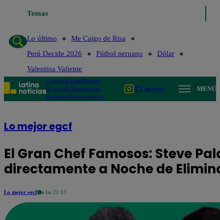
Me Caigo de Risa
Temas
Perú Decide 2026
Fútbol peruano
Dólar
Valentina 
Lo último
Me Caigo de Risa
Perú Decide 2026
Fútbol peruano
Dólar
Valentina Valiente
Política
Lima
Mundo
Te ayudo
Tendencias
TV en vivo
MENÚ
Deportes
Espectáculos
Lo mejor egcf
El Gran Chef Famosos: Steve Pa
directamente a Noche de Elimin
Lo mejor egcf
a las 21:13