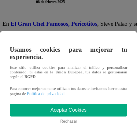
08 de febrero 2025
En
El Gran Chef Famosos,
Pericotitos
, Steve Palao y s
duplas favoritas del programa gastronómico de Latina. D
Sentencia, muchos de sus seguidores se han pregunt
Usamos cookies para mejorar tu
experiencia.
La dupla tuvo que atender una situación personal y, por e
previamente conversado, ellos NO nos van a acompañar
Este sitio utiliza cookies para analizar el tráfico y personalizar
contenido. Si estás en la
Unión Europea
, tus datos se gestionarán
Eliminación
”, explicó el presentador Armando Machuca.
según el
RGPD
.
Para conocer mejor como se utilizan tus datos te invitamos leer nuestra
Política de privacidad
pagina de
.
Aceptar Cookies
Rechazar