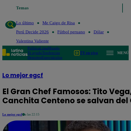
Temas
Lo último
Me Caigo de Ris
Lo último
Me Caigo de Risa
Perú Decide 2026
Fútbol peruano
Dólar
Valentina Valiente
Política
Lima
Mundo
Te ayudo
Tendencias
TV en vivo
MENÚ
Deportes
Espectáculos
Lo mejor egcf
El Gran Chef Famosos: Tito Vega
Canchita Centeno se salvan del 
Lo mejor egcf
a las 22:15