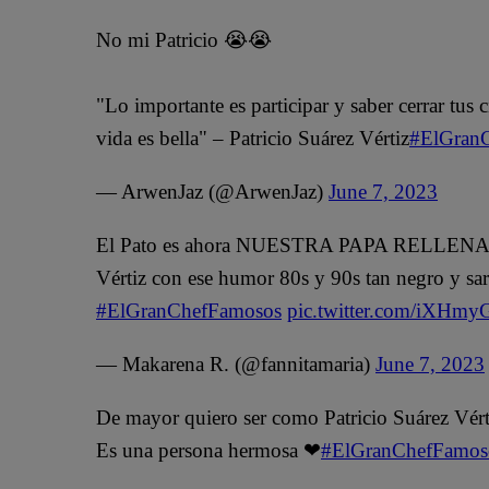
No mi Patricio 😭😭
"Lo importante es participar y saber cerrar tus 
vida es bella" – Patricio Suárez Vértiz
#ElGran
— ArwenJaz (@ArwenJaz)
June 7, 2023
El Pato es ahora NUESTRA PAPA RELLENA ❤️❤
Vértiz con ese humor 80s y 90s tan negro y sar
#ElGranChefFamosos
pic.twitter.com/iXHmy
— Makarena R. (@fannitamaria)
June 7, 2023
De mayor quiero ser como Patricio Suárez Vért
Es una persona hermosa ❤
#ElGranChefFamos