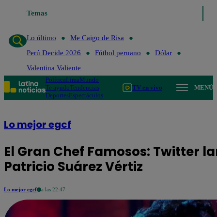
Temas
Lo último
Me Caigo de Ri
Lo último
Me Caigo de Risa
Perú Decide 2026
Fútbol peruano
Dólar
Valentina Valiente
Política
Lima
Mundo
Te ayudo
Tendencias
TV en vivo
MENÚ
Deportes
Espectáculos
Lo mejor egcf
El Gran Chef Famosos: Twitter l
Patricio Suárez Vértiz
Lo mejor egcf
a las 22:47