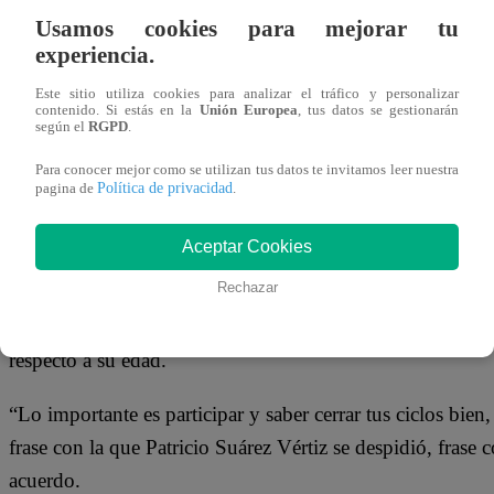
06 de junio 2023
Usamos cookies para mejorar tu
experiencia.
En la edición de hoy de El Gran Chef Famosos, Patricio S
Este sitio utiliza cookies para analizar el tráfico y personalizar
contenido. Si estás en la
Unión Europea
, tus datos se gestionarán
divertidos, fue eliminado.
según el
RGPD
.
Con mensajes conmovedores, los usuarios de las redes soci
Para conocer mejor como se utilizan tus datos te invitamos leer nuestra
Política de privacidad
pagina de
.
del cantante. La preparación de la bomba de palta y el ad
intérprete de ‘Disco Bar’.
Aceptar Cookies
Rechazar
Sin duda, los televidentes van a extrañar todos los comen
comparar a Peláez con Augusto Ferrando o las distintas 
respecto a su edad.
“Lo importante es participar y saber cerrar tus ciclos bien,
frase con la que Patricio Suárez Vértiz se despidió, frase
acuerdo.