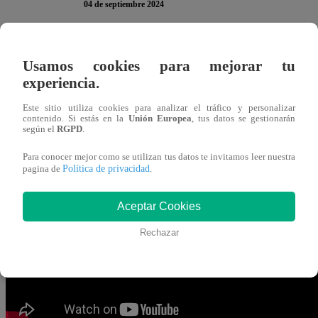
04 de septiembre 2024
Wendy Menendez sorprendió con su declaración en la nu
Usamos cookies para mejorar tu
Famosos, La Academia
”. La alumna aseguró que, por e
experiencia.
carácter”.
Este sitio utiliza cookies para analizar el tráfico y personalizar
contenido. Si estás en la
Unión Europea
, tus datos se gestionarán
según el
RGPD
.
“
En mi casa siempre se compraba menudencia de pollo, 
pollo se metía a la sopa. Nos peleábamos por el hígado 
Para conocer mejor como se utilizan tus datos te invitamos leer nuestra
Política de privacidad
pagina de
.
prepararlo para mí. Más grande he hecho paté.
Así que 
renegona
”, contó la participante.
Aceptar Cookies
Rechazar