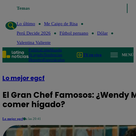
Temas
Lo último
Me Caigo de Risa
Perú Decide 202
Lo último
Me Caigo de Risa
Perú Decide 2026
Fútbol peruano
Dólar
Valentina Valiente
Política
Lima
Mundo
Te ayudo
Tendencias
TV en vivo
MENÚ
Deportes
Espectáculos
Lo mejor egcf
El Gran Chef Famosos: ¿Wendy 
comer hígado?
Lo mejor egcf
a las 20:41