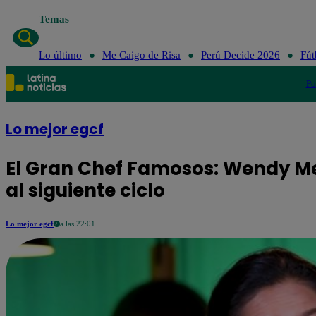
Temas
Lo último
Me Ca
Lo último
Me Caigo de Risa
Perú Decide 2026
Fút
Po
Lo mejor egcf
El Gran Chef Famosos: Wendy M
al siguiente ciclo
Lo mejor egcf
a las 22:01