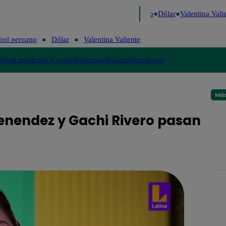
igo de Risa
Perú Decide 2026
Fútbol peruano
Dólar
Valentina Valie
bol peruano
Dólar
Valentina Valiente
lítica
Lima
Mundo
Te ayudo
Tendencias
Deportes
Espectáculos
Más
enendez y Gachi Rivero pasan