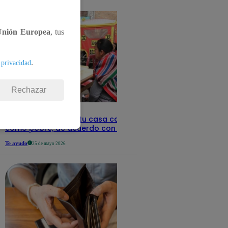
detalles
Unión Europea
, tus
.
 privacidad
Rechazar
Revisa con tu DNI si tu casa califica
como pobre, de acuerdo con el Sisfoh
Te ayudo
25 de mayo 2026