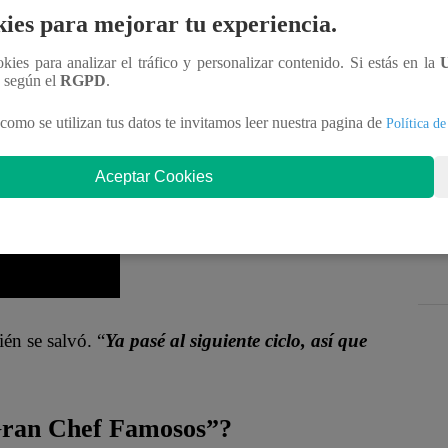
alvaron de la Noche de Desaprobados y pasaron
ies para mejorar tu experiencia.
an Chef Famosos, La Academia
”.
ookies para analizar el tráfico y personalizar contenido. Si estás en la
n según el
RGPD
.
con chancho a la cerveza fue Wendy. “
Biennnn.
os subiendo de nivel, vamos
”, festejó.
como se utilizan tus datos te invitamos leer nuestra pagina de
Política de
Aceptar Cookies
én se salvó. “
Ya pasé al siguiente ciclo, así que
 Gran Chef Famosos”?