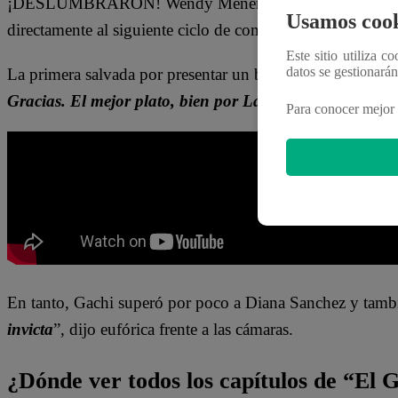
¡DESLUMBRARON! Wendy Menendez y Gachi Rivero se s
Usamos cook
directamente al siguiente ciclo de competencia en “
El Gr
Este sitio utiliza c
datos se gestionará
La primera salvada por presentar un buen plato de arroz 
Gracias. El mejor plato, bien por La Academia. Seguim
Para conocer mejor 
En tanto, Gachi superó por poco a Diana Sanchez y tambi
invicta
”, dijo eufórica frente a las cámaras.
¿Dónde ver todos los capítulos de “El