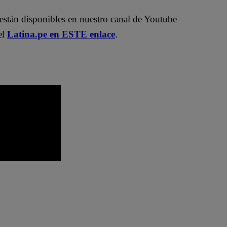
están disponibles en nuestro canal de Youtube
el
Latina.pe en ESTE enlace
.
o
El Gran Chef Famosos EN VIVO