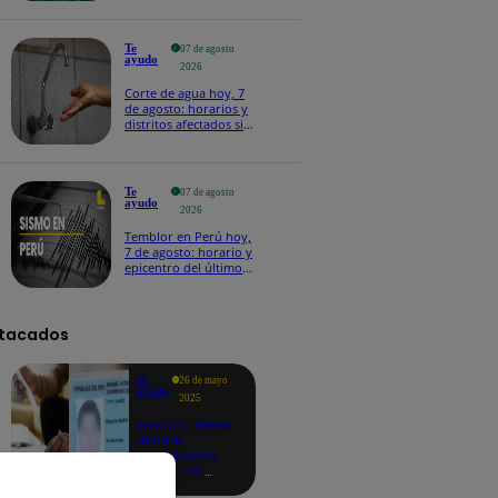
Te
07 de agosto
ayudo
2026
Corte de agua hoy, 7
de agosto: horarios y
distritos afectados sin
el servicio de Sedapal
Te
07 de agosto
ayudo
2026
Temblor en Perú hoy,
7 de agosto: horario y
epicentro del último
sismo, según IGP
tacados
Te
26 de mayo
ayudo
2025
Revisa si tienes
deudas
consultando
con tu DNI:
aquí los