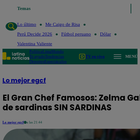
Temas
Lo último
Me Caigo de Risa
Perú Decide 2
Lo último
Me Caigo de Risa
Perú Decide 2026
Fútbol peruano
Dólar
Valentina Valiente
Política
Lima
Mundo
Te ayudo
Tendencias
TV en vivo
MENÚ
Deportes
Espectáculos
Lo mejor egcf
El Gran Chef Famosos: Zelma Ga
de sardinas SIN SARDINAS
Lo mejor egcf
a las 21:44