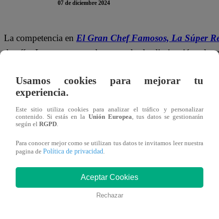
07 de diciembre 2024
La competencia en
El Gran Chef Famosos, La Súper R
desafío. Los errores pueden costarles la eliminación a los 
Gálvez quien tuvo un desliz importante. En la preparación
Usamos cookies para mejorar tu
ingredientes principales del plato: las sardinas.
experiencia.
Cuando llegó el momento de presentar su plato,
Zelma
a
Este sitio utiliza cookies para analizar el tráfico y personalizar
contenido. Si estás en la
Unión Europea
, tus datos se gestionarán
sardinas, lo que generó una mirada de decepción por parte
según el
RGPD
.
Para conocer mejor como se utilizan tus datos te invitamos leer nuestra
Política de privacidad
pagina de
.
Aceptar Cookies
Rechazar