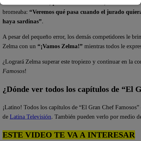
“Todo estuvo bien, pero faltó un detalle, la lata de sa
bromeaba:
“Veremos qué pasa cuando el jurado quiera
haya sardinas”
.
A pesar del pequeño error, los demás competidores le br
Zelma con un
“¡Vamos Zelma!”
mientras todos le expre
¿Logrará Zelma superar este tropiezo y continuar en la c
Famosos
!
¿Dónde ver todos los capítulos de “El
¡Latino! Todos los capítulos de “El Gran Chef Famosos” 
de
Latina Televisión
. También pueden verlo por medio d
ESTE VIDEO TE VA A INTERESAR