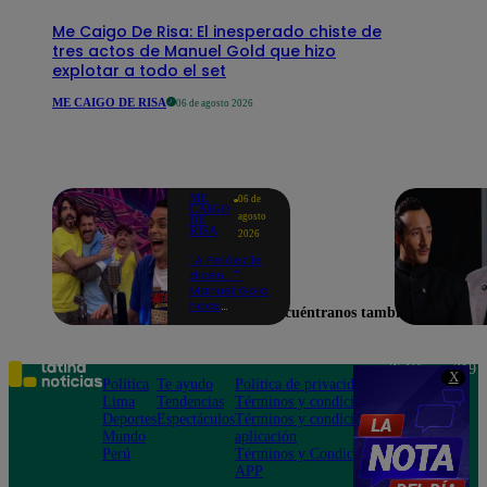
Me Caigo De Risa: El inesperado chiste de
tres actos de Manuel Gold que hizo
explotar a todo el set
ME CAIGO DE RISA
06 de agosto 2026
ME
06 de
CAIGO
agosto
DE
RISA
2026
"A Peláez le
dicen...":
Manuel Gold
hace
Encuéntranos también en
explotar de
risa a Julio
Díaz antes
de contar el
Teléfono: 219
X
chiste
Política
Te ayudo
Política de privacidad
1000
Lima
Tendencias
Términos y condiciones
Av. San
Deportes
Espectáculos
Términos y condiciones
Felipe 968
Mundo
aplicación
Jesús María
Perú
Términos y Condiciones
APP