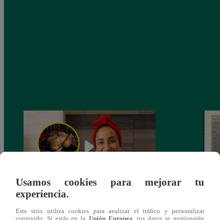
Usamos cookies para mejorar tu
experiencia.
¿Por qué Nelly Rossinelli se volvió viral
La ca
Este sitio utiliza cookies para analizar el tráfico y personalizar
antes de Navidad?
conmo
contenido. Si estás en la
Unión Europea
, tus datos se gestionarán