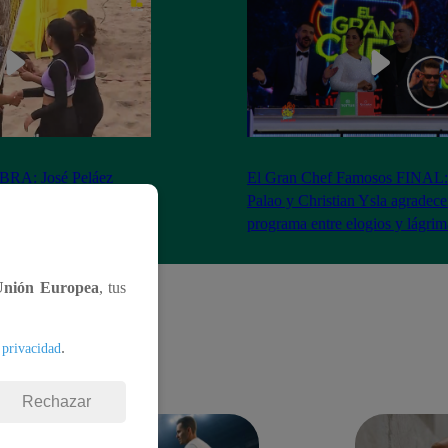
RA: José Peláez
El Gran Chef Famosos FINAL:
 se rapa tras la victoria
Palao y Christian Ysla agradece
AO
programa entre elogios y lágrim
Unión Europea
, tus
.
 privacidad
Rechazar