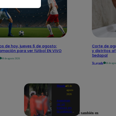
os de hoy, jueves 6 de agosto:
Corte de agu
amación para ver fútbol EN VIVO
y distritos a
Sedapal
06 de agosto 2026
Te ayudo
06 de ago
Mundo
05 de
agosto
2026
Asesinan
de un
balazo en
la cabeza a
Encuéntranos también en
tiktoker en