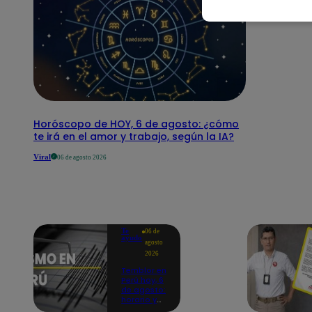
Horóscopo de HOY, 6 de agosto: ¿cómo
te irá en el amor y trabajo, según la IA?
Viral
06 de agosto 2026
Te
06 de
ayudo
agosto
2026
Temblor en
Perú hoy, 6
de agosto:
horario y
epicentro