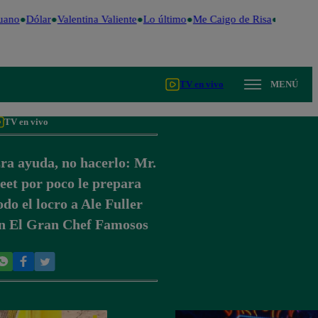
uano
Dólar
Valentina Valiente
Lo último
Me Caigo de Risa
Perú Dec
TV en vivo
MENÚ
TV en vivo
ra ayuda, no hacerlo: Mr.
eet por poco le prepara
odo el locro a Ale Fuller
n El Gran Chef Famosos