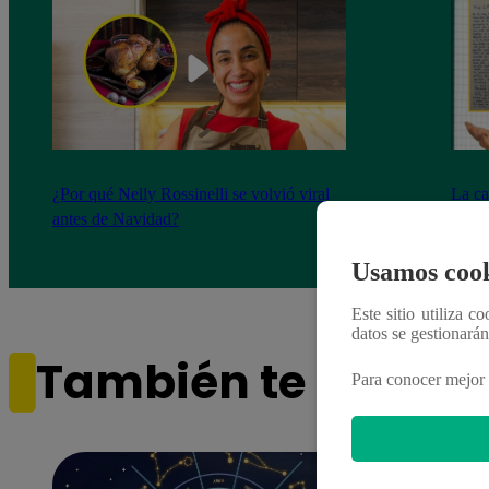
¿Por qué Nelly Rossinelli se volvió viral
La ca
antes de Navidad?
conmo
Usamos cook
Este sitio utiliza c
datos se gestionará
También te puede i
Para conocer mejor 