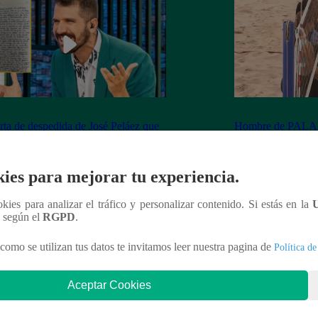
rta de despedida de José Peláez que
Hombre de PALAB
vió a los fans de “El Gran Chef”
cumple su apuesta y
de STEVE PAL
ies para mejorar tu experiencia.
ookies para analizar el tráfico y personalizar contenido. Si estás en la
n según el
RGPD
.
nteresar
como se utilizan tus datos te invitamos leer nuestra pagina de
Política de
Aceptar Cookies