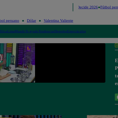
Lo último
Me Caigo de Risa
Perú Decide 2026
Fútbol per
bol peruano
Dólar
Valentina Valiente
lítica
Lima
Mundo
Te ayudo
Tendencias
Deportes
Espectáculos
E
P
t
e