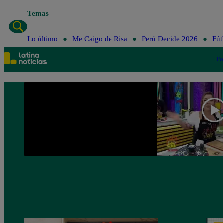
Temas
Lo último
Me Caigo de Risa
Perú Decide 2026
Fút
Po