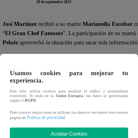
20 de septiembre 2023
Josi Martínez
recibió a su madre
Marianella Escobar
co
“
El Gran Chef Famosos
”. La participación de su mamá 
Pelaéz
aprovechó la situación para sacar más información
Peláez llegó hasta a la estación donde madre e hijo estab
solicitó el jurado. Al verlos tan concentrados, decidió co
Usamos cookies para mejorar tu
‘tiktoker’ cuando era más pequeño.
experiencia.
Según reveló, Josi Martínez siempre pedía los disfraces 
Este sitio utiliza cookies para analizar el tráfico y personalizar
contenido. Si estás en la
Unión Europea
, tus datos se gestionarán
favorito era
Sportacus de la serie “Lazy Town”
.
“Ella 
según el
RGPD
.
de Sportacus”
, agregó el ‘tiktoker’.
Para conocer mejor como se utilizan tus datos te invitamos leer nuestra
Política de privacidad
pagina de
.
Este miércoles 20 de setiembre, Josi Martínez, Sirena O
enfrentan en la cocina de “El Gran Chef Famosos” para no
Aceptar Cookies