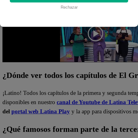
una próxima eliminación.
Rechazar
¿Dónde ver todos los capítulos de El 
¡Latino! Todos los capítulos de la primera y segunda te
disponibles en nuestro
canal de Youtube de Latina Tele
del
portal web Latina Play
y la app para dispositivos m
¿Qué famosos forman parte de la terc