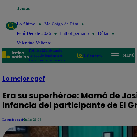
Temas
Lo último
Me Caigo de R
Lo último
Me Caigo de Risa
Perú Decide 2026
Fútbol peruano
Dólar
Valentina Valiente
Política
Lima
Mundo
Te ayudo
Tendencias
TV en vivo
MENÚ
Deportes
Espectáculos
Lo mejor egcf
Era su superhéroe: Mamá de Josi 
infancia del participante de El
Lo mejor egcf
a las 21:04