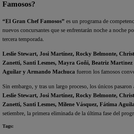
Famosos?
“El Gran Chef Famosos”
es un programa de competencia
nuevos concursantes que se enfrentarán noche a noche por l
tercera temporada.
Leslie Stewart, Josi Martínez, Rocky Belmonte, Christ
Zanetti, Santi Lesmes, Mayra Goñi, Beatriz Mart
í
nez
Aguilar y Armando Machuca
fueron los famosos convo
Sin embargo, y tras un largo proceso, los únicos pasaron
Leslie Stewart, Josi Martínez, Rocky Belmonte, Christ
Zanetti, Santi Lesmes, Milene Vásquez, Fátima Agu
setiembre, la primera eliminada de la última fase del pro
Tags:
destacada minuto
El Gran Chef Famosos