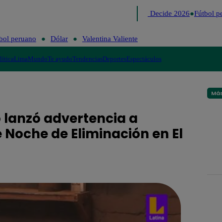
Lo último
Me Caigo de Risa
Perú Decide 2026
Fútbol pe
bol peruano
Dólar
Valentina Valiente
lítica
Lima
Mundo
Te ayudo
Tendencias
Deportes
Espectáculos
Más
 lanzó advertencia a
e Noche de Eliminación en El