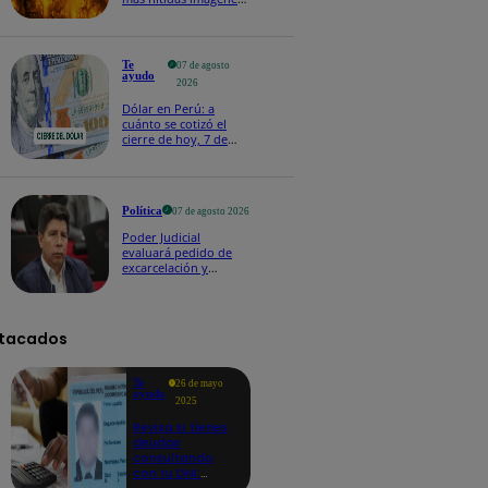
de lo que ocurre en la
superficie del Sol
Te
07 de agosto
ayudo
2026
Dólar en Perú: a
cuánto se cotizó el
cierre de hoy, 7 de
agosto de 2026
Política
07 de agosto 2026
Poder Judicial
evaluará pedido de
excarcelación y
nulidad de condena
de Pedro Castillo
tacados
Te
26 de mayo
ayudo
2025
Revisa si tienes
deudas
consultando
con tu DNI:
aquí los