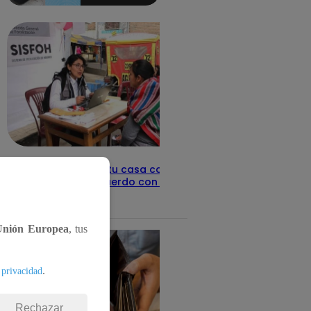
detalles
Revisa con tu DNI si tu casa califica
como pobre, de acuerdo con el Sisfoh
Te ayudo
25 de mayo 2026
Unión Europea
, tus
.
 privacidad
Rechazar