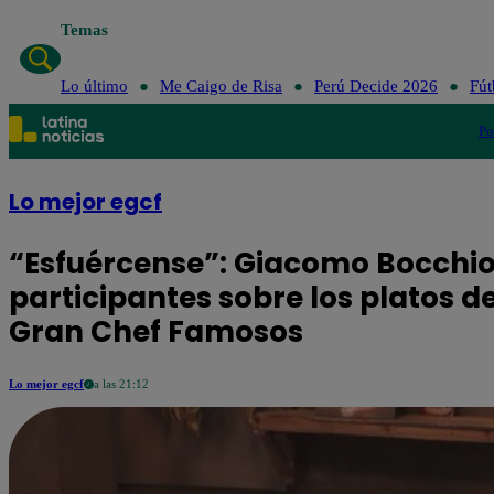
Temas
Lo último
Me Caigo de Risa
Perú Decide 2026
Fút
Po
Lo mejor egcf
“Esfuércense”: Giacomo Bocchio
participantes sobre los platos d
Gran Chef Famosos
Lo mejor egcf
a las 21:12