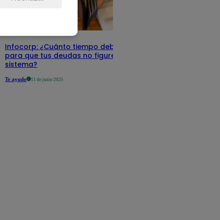
Infocorp: ¿Cuánto tiempo debe pasar
para que tus deudas no figuren en su
sistema?
Te ayudo
11 de junio 2025