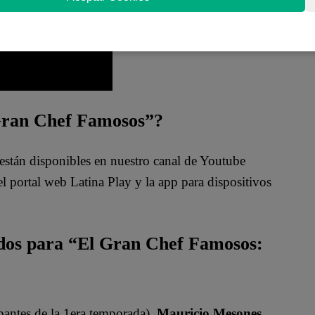
 Gran Chef Famosos”?
están disponibles en nuestro canal de Youtube
 portal web Latina Play y la app para dispositivos
ados para “El Gran Chef Famosos:
pantes de la 1era temporada),
Mauricio Mesones,