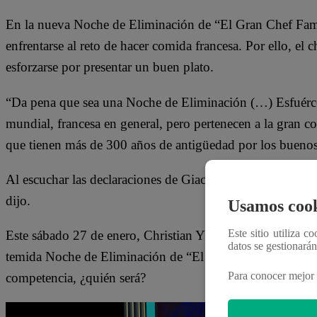
En la nueva Noche de Eliminación de “El Gran Chef Famo
enfrentarse al reto de hacer comida francesa. Por ello, el
esforzarse por presentar un buen plato.
“Da pena que sea una Noche de Eliminación (…) Esfuércen
mundial, francesa en general, pero pertenecen a la gran c
que tienen más de 300 años de antigüedad por los buenos
Al escuchar las declaraciones de Giacomo Bocchio, Mayra
dijo.
Usamos cook
Este sitio utiliza c
Este sábado 27 de enero, Christian Ysla, Milene Vazquez
datos se gestionará
temida Noche de Eliminación de “El Gran Chef Famosos:
Para conocer mejor 
competencia, ¿quién será?