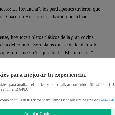
sos: La Revancha”, los participantes tuvieron que
 chef Giacomo Bocchio les advirtió que debían
se, hoy tocan platos clásicos de la gran cocina
ocina del mundo. Son platos que se defienden solos,
 que son”, aseguró el jurado de “El Gran Chef”.
 Goñi se “dio por vencida”. “O sea, ya fue ya”,
ies para mejorar tu experiencia.
ookies para analizar el tráfico y personalizar contenido. Si estás en la
, ‘Loco’ Wagner y Mayra Goñi se enfrentan en la
n según el
RGPD
.
 La Revancha”. Uno de ellos abandonará la
como se utilizan tus datos te invitamos leer nuestra pagina de
Política de
Aceptar Cookies