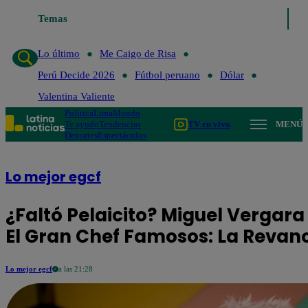
Temas
Lo último
Me Caigo de R
Lo último
Me Caigo de Risa
Perú Decide 2026
Fútbol peruano
Dólar
Valentina Valiente
Política
Lima
Mundo
Te ayudo
Tendencias
TV en vivo
MENÚ
Deportes
Espectáculos
Lo mejor egcf
¿Faltó Pelaicito? Miguel Vergara
El Gran Chef Famosos: La Revan
Lo mejor egcf
a las 21:28