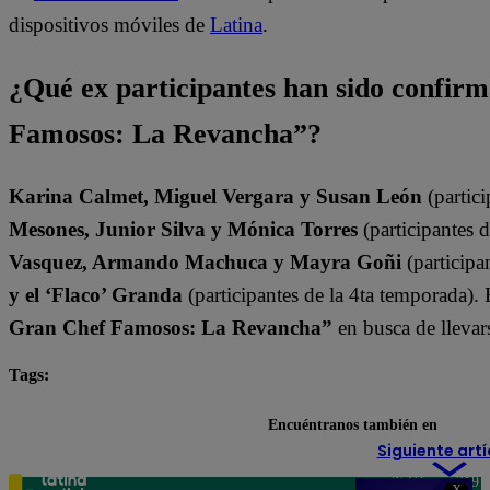
dispositivos móviles de
Latina
.
¿Qué ex participantes han sido confir
Famosos: La Revancha”?
Karina Calmet, Miguel Vergara y Susan León
(partici
Mesones, Junior Silva y Mónica Torres
(participantes 
Vasquez, Armando Machuca y Mayra Goñi
(participa
y el ‘Flaco’ Granda
(participantes de la 4ta temporada).
Gran Chef Famosos: La Revancha”
en busca de llevars
Tags:
destacada minuto
El Gran Chef Famosos
Encuéntranos también en
Siguiente artí
Teléfono: 219