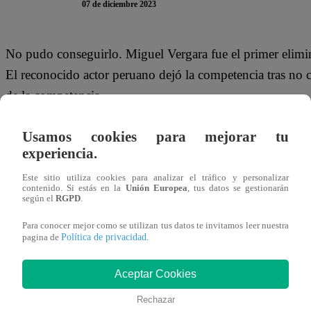
07 de diciembre 2023
No pudo conseguirlo. Miguel Vergara fue el primer elim
El reconocido actor peruano dejó la competencia tras no 
de la competencia.
Miguel realizó la preparación de Tortilla de Muy Muy y Ñ
Usamos cookies para mejorar tu
platillos recibió elogios por parte del jurado. Cabe resalt
experiencia.
del concurso de cocina. Durante esa competencia, Vergara
Este sitio utiliza cookies para analizar el tráfico y personalizar
contenido. Si estás en la
Unión Europea
, tus datos se gestionarán
según el
RGPD
.
“Miguelito te hemos extrañado. Me da pena que vayas
Giacomo Bocchio. Por su parte, Nelly se despidió elogia
Para conocer mejor como se utilizan tus datos te invitamos leer nuestra
Política de privacidad
pagina de
.
trabajo, pero te has enfrentado a otros compañeros y 
Aceptar Cookies
Finalmente, Masías le reveló que no quería que el actor s
Rechazar
otro día. Recién te estamos empezando a querer nue