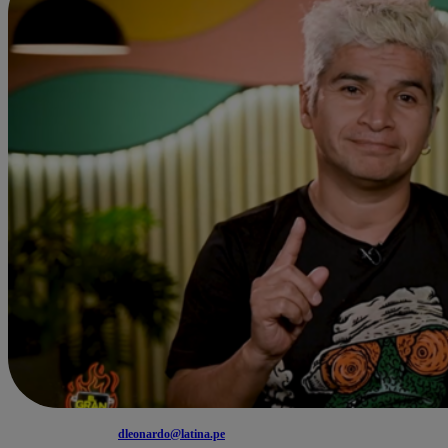
dleonardo@latina.pe