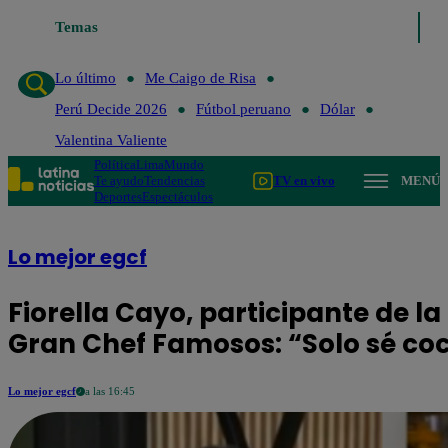
Temas
Lo último
Me Caigo de Risa
Perú Decide 2026
Fútbol p
Lo último
Me Caigo de Risa
Perú Decide 2026
Fútbol peruano
Dólar
Valentina Valiente
Política
Lima
Mundo
Te ayudo
Tendencias
TV en vivo
MENÚ
Deportes
Espectáculos
Lo mejor egcf
Fiorella Cayo, participante de l
Gran Chef Famosos: “Solo sé coc
Lo mejor egcf
a las 16:45