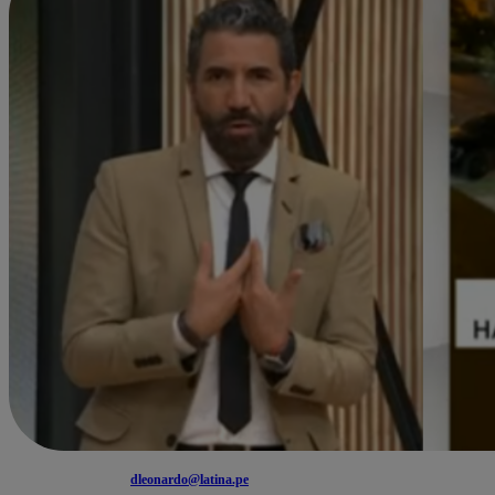
dleonardo@latina.pe