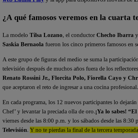
¿A qué famosos veremos en la cuarta 
La modelo
Tilsa Lozano
, el conductor
Checho Ibarra
y
Saskia Bernaola
fueron los cinco primeros famosos en s
A este grupo de figuras del medio se suma la participaci
televisión después de muchos años fuera de los reflector
Renato Rossini Jr., Florcita Polo, Fiorella Cayo y Chr
que
aceptaron el reto de ingresar a una cocina profesional
En cada programa, los 12 nuevos participantes lo dejarán t
Chef’ y levantar la preciada olla de oro.
¡Ya lo sabes! “
viernes desde las 8:00 p.m. y los sábados desde las 8:30 p
Televisión
.
Y no te pierdas la final de la tercera temporad