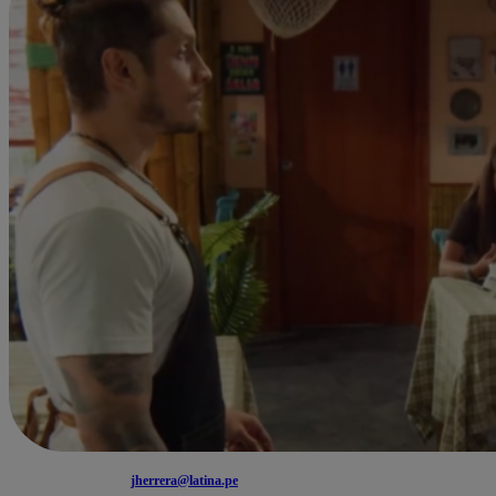
jherrera@latina.pe