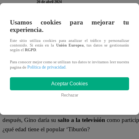
26 de abril 2024
Usamos cookies para mejorar tu
Hoy el participante de
“El Gran Chef Famosos. El Restau
experiencia.
nuevo reto culinario, esta vez junto a su hermano Jota B
Este sitio utiliza cookies para analizar el tráfico y personalizar
sentencia con tal de continuar acompañándonos
frente a
contenido. Si estás en la
Unión Europea
, tus datos se gestionarán
según el
RGPD
.
en estar en televisión
.
Para sorpresa de los ‘chefcitos’, el
tiene poco que ver con su paso por la tele.
Para conocer mejor como se utilizan tus datos te invitamos leer nuestra
Política de privacidad
pagina de
.
TE PUEDE INTERESAR |
El Gran Chef Famosos,
Aceptar Cookies
recibirán refuerzo de sus familiares
Rechazar
Aunque muchos no lo sepan,
Gino Assereto
se graduó de
la ejerció. El hermano de Jota recibió una
propuesta par
después, Gino daría su
salto a la televisión
como particip
¿qué edad tiene el popular ‘Tiburón?