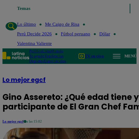
 último
Me Caigo de Risa
Temas
Perú Decide 2026
Fútbol peruano
Dólar
V
Lo último
Me Caigo de Risa
Perú Decide 2026
Fútbol peruano
Dólar
Valentina Valiente
Política
Lima
Mundo
Te ayudo
Tendencias
TV en vivo
MENÚ
Deportes
Espectáculos
Lo mejor egcf
Gino Assereto: ¿Qué edad tiene y
participante de El Gran Chef Fa
Lo mejor egcf
a las 15:02