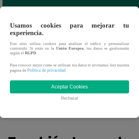
Usamos cookies para mejorar tu
experiencia.
Este sitio utiliza cookies para analizar el tráfico y personalizar
contenido. Si estás en la
Unión Europea
, tus datos se gestionarán
según el
RGPD
.
Para conocer mejor como se utilizan tus datos te invitamos leer nuestra
Política de privacidad
pagina de
.
Aceptar Cookies
¿Por qué Nelly Rossinelli se volvió viral
Así f
antes de Navidad?
Dua 
Rechazar