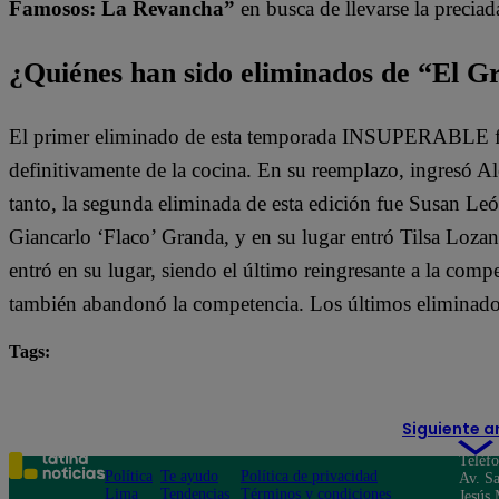
Famosos: La Revancha”
en busca de llevarse la preciad
¿Quiénes han sido eliminados de “El 
El primer eliminado de esta temporada INSUPERABLE fu
definitivamente de la cocina. En su reemplazo, ingresó 
tanto, la segunda eliminada de esta edición fue Susan León
Giancarlo ‘Flaco’ Granda, y en su lugar entró Tilsa Loz
entró en su lugar, siendo el último reingresante a la compe
también abandonó la competencia. Los últimos eliminad
Tags:
destacada minuto
El Gran Chef Famosos
Siguiente a
Teléf
Política
Te ayudo
Política de privacidad
Av. Sa
Lima
Tendencias
Términos y condiciones
Jesús 