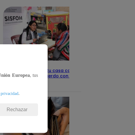
detalles
Revisa con tu DNI si tu casa califica
Unión Europea
, tus
como pobre, de acuerdo con el Sisfoh
Te ayudo
25 de mayo 2026
.
 privacidad
Rechazar