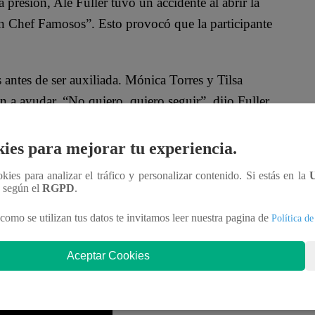
a presión, Ale Fuller tuvo un accidente al abrir la
an Chef Famosos”. Esto provocó que la participante
 antes de ser auxiliada. Mónica Torres y Tilsa
n a ayudar. “No quiero, quiero seguir”, dijo Fuller,
ies para mejorar tu experiencia.
 Gran Chef Famosos: La Revancha”. Ale Fuller,
ookies para analizar el tráfico y personalizar contenido. Si estás en la
se enfrentan en la cocina para evitar la temida
n según el
RGPD
.
como se utilizan tus datos te invitamos leer nuestra pagina de
Política de
Aceptar Cookies