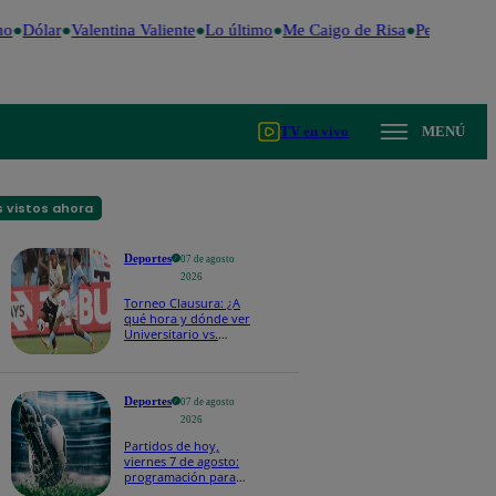
o
Dólar
Valentina Valiente
Lo último
Me Caigo de Risa
Perú Decide
TV en vivo
MENÚ
 vistos ahora
Deportes
07 de agosto
2026
Torneo Clausura: ¿A
qué hora y dónde ver
Universitario vs.
Sporting Cristal por la
fecha 4?
Deportes
07 de agosto
2026
Partidos de hoy,
viernes 7 de agosto:
programación para
ver fútbol EN VIVO