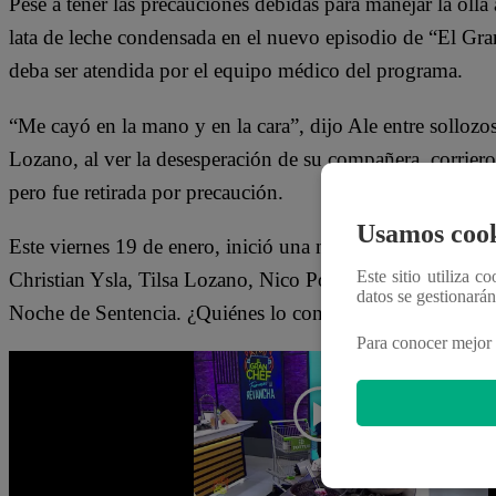
Pese a tener las precauciones debidas para manejar la olla 
lata de leche condensada en el nuevo episodio de “El Gr
deba ser atendida por el equipo médico del programa.
“Me cayó en la mano y en la cara”, dijo Ale entre sollozos
Lozano, al ver la desesperación de su compañera, corriero
pero fue retirada por precaución.
Usamos cook
Este viernes 19 de enero, inició una nueva ronda en “El
Este sitio utiliza c
Christian Ysla, Tilsa Lozano, Nico Ponce y Mónica Torres 
datos se gestionará
Noche de Sentencia. ¿Quiénes lo conseguirán?
Para conocer mejor 