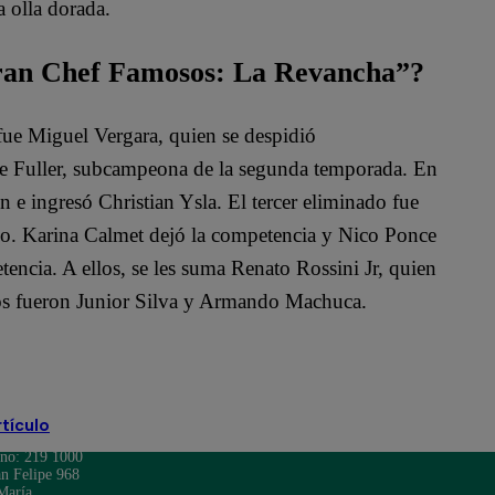
a olla dorada.
Gran Chef Famosos: La Revancha”?
e Miguel Vergara, quien se despidió
Ale Fuller, subcampeona de la segunda temporada. En
 e ingresó Christian Ysla. El tercer eliminado fue
ano. Karina Calmet dejó la competencia y Nico Ponce
tencia. A ellos, se les suma Renato Rossini Jr, quien
os fueron Junior Silva y Armando Machuca.
rtículo
ono: 219 1000
n Felipe 968
María