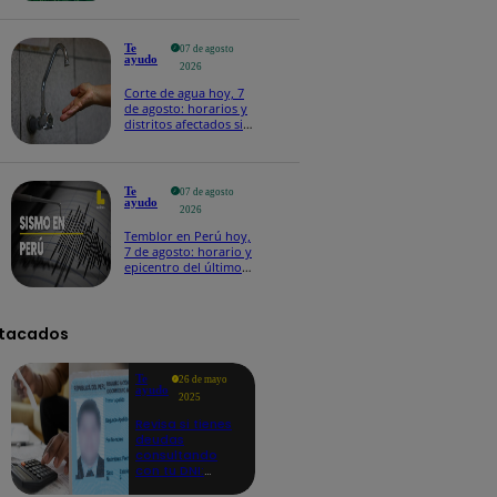
Te
07 de agosto
ayudo
2026
Corte de agua hoy, 7
de agosto: horarios y
distritos afectados sin
el servicio de Sedapal
Te
07 de agosto
ayudo
2026
Temblor en Perú hoy,
7 de agosto: horario y
epicentro del último
sismo, según IGP
tacados
Te
26 de mayo
ayudo
2025
Revisa si tienes
deudas
consultando
con tu DNI:
aquí los