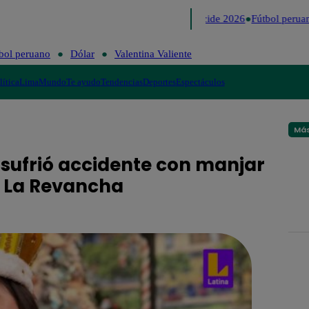
Lo último
Me Caigo de Risa
Perú Decide 2026
Fútbol peruan
bol peruano
Dólar
Valentina Valiente
lítica
Lima
Mundo
Te ayudo
Tendencias
Deportes
Espectáculos
Más
r sufrió accidente con manjar
: La Revancha