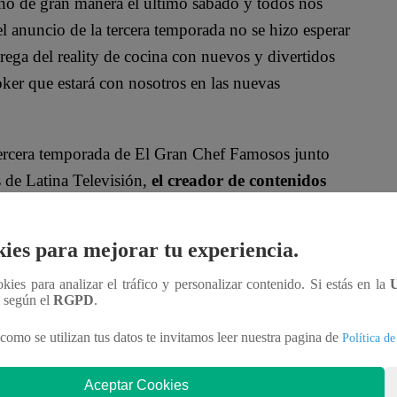
ó de gran manera el último sábado y todos nos
anuncio de la tercera temporada no se hizo esperar
trega del reality de cocina con nuevos y divertidos
oker que estará con nosotros en las nuevas
 tercera temporada de El Gran Chef Famosos junto
s de Latina Televisión,
el creador de contenidos
tar su emoción por su participación en el reality de
ies para mejorar tu experiencia.
ookies para analizar el tráfico y personalizar contenido. Si estás en la
n según el
RGPD
.
como se utilizan tus datos te invitamos leer nuestra pagina de
Política de
Aceptar Cookies