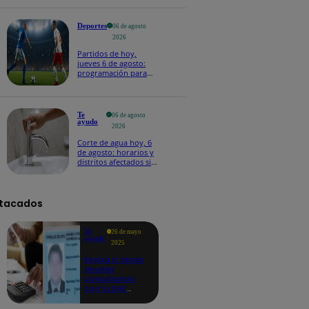
Deportes
06 de agosto
2026
Partidos de hoy,
jueves 6 de agosto:
programación para
ver fútbol EN VIVO
Te
06 de agosto
ayudo
2026
Corte de agua hoy, 6
de agosto: horarios y
distritos afectados sin
el servicio de Sedapal
tacados
Te
26 de mayo
ayudo
2025
Revisa si tienes
deudas
consultando
con tu DNI:
aquí los
detalles