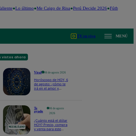
liente
Lo último
Me Caigo de Risa
Perú Decide 2026
Fútbol peruano
TV en vivo
MENÚ
 vistos ahora
Viral
06 de agosto 2026
Horóscopo de HOY, 6
de agosto: ¿cómo te
irá en el amor y
trabajo, según la IA?
Te
06 de agosto
ayudo
2026
¿Cuánto está el dólar
HOY? Precio, compra
y venta para este
jueves 6 de agosto