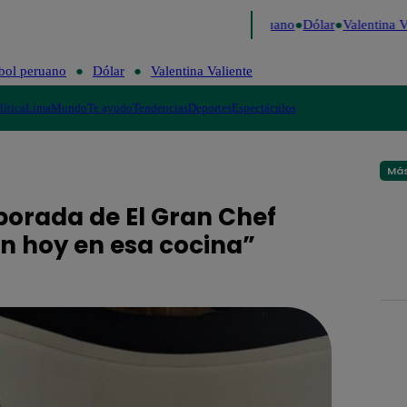
Caigo de Risa
Perú Decide 2026
Fútbol peruano
Dólar
Valentina Va
bol peruano
Dólar
Valentina Valiente
lítica
Lima
Mundo
Te ayudo
Tendencias
Deportes
Espectáculos
Más
porada de El Gran Chef
n hoy en esa cocina”