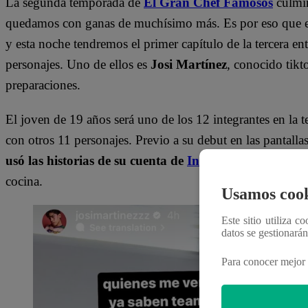
La segunda temporada de
El Gran Chef Famosos
culmin
quedamos con ganas de muchísimo más. Es por eso que el 
y esta noche tendremos el primer capítulo de la tercera en
personajes. Uno de ellos es
Josi Martínez
, conocido tikt
preparaciones.
El joven de 19 años será uno de los 12 integrantes en la
con otros 11 personajes. Previo a su debut en las pantalla
usó las historias de su cuenta de
Instagram
para manifes
cocina.
Usamos cook
Este sitio utiliza c
datos se gestionará
Para conocer mejor 