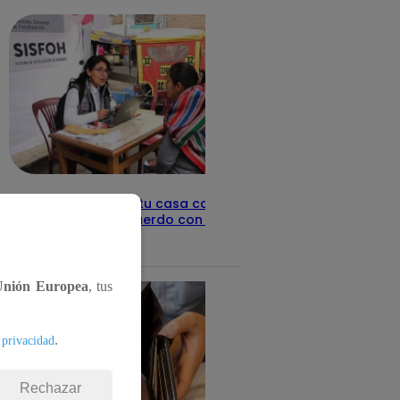
Revisa con tu DNI si tu casa califica
como pobre, de acuerdo con el Sisfoh
Te ayudo
25 de mayo 2026
Unión Europea
, tus
.
 privacidad
Rechazar