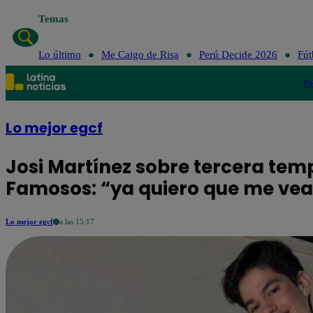
Temas
Lo último
Me 
Lo último
Me Caigo de Risa
Perú Decide 2026
Fút
Po
Lo mejor egcf
Josi Martínez sobre tercera tem
Famosos: “ya quiero que me vea
Lo mejor egcf
a las 15:17