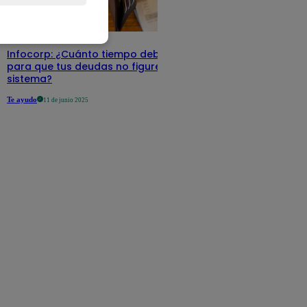
Infocorp: ¿Cuánto tiempo debe pasar
para que tus deudas no figuren en su
sistema?
Te ayudo
11 de junio 2025