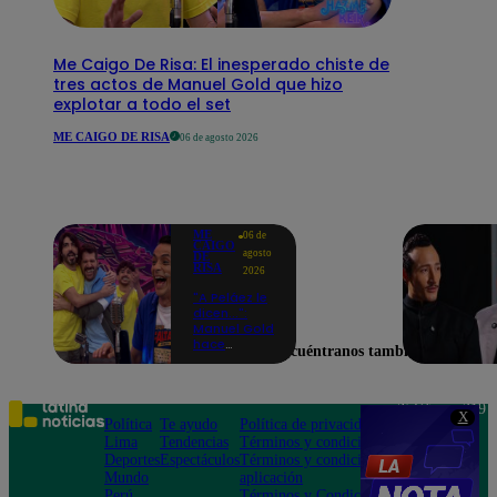
Me Caigo De Risa: El inesperado chiste de
tres actos de Manuel Gold que hizo
explotar a todo el set
ME CAIGO DE RISA
06 de agosto 2026
ME
06 de
CAIGO
agosto
DE
RISA
2026
"A Peláez le
dicen...":
Manuel Gold
hace
Encuéntranos también en
explotar de
risa a Julio
Díaz antes
de contar el
Teléfono: 219
X
chiste
Política
Te ayudo
Política de privacidad
1000
Lima
Tendencias
Términos y condiciones
Av. San
Deportes
Espectáculos
Términos y condiciones
Felipe 968
Mundo
aplicación
Jesús María
Perú
Términos y Condiciones