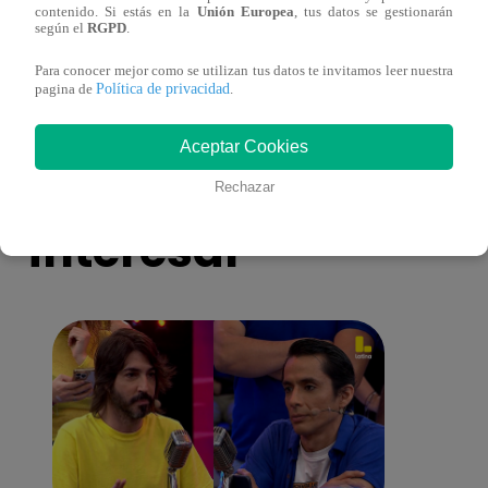
contenido. Si estás en la
Unión Europea
, tus datos se gestionarán
antes de Navidad?
conmo
según el
RGPD
.
Para conocer mejor como se utilizan tus datos te invitamos leer nuestra
Política de privacidad
pagina de
.
Aceptar Cookies
También te puede
Rechazar
interesar