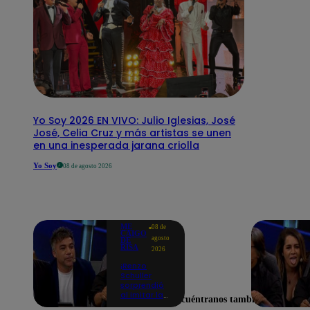
Yo Soy 2026 EN VIVO: Julio Iglesias, José
José, Celia Cruz y más artistas se unen
en una inesperada jarana criolla
Yo Soy
08 de agosto 2026
ME
08 de
CAIGO
agosto
DE
RISA
2026
¡Renzo
Schuller
sorprendió
al imitar la
Encuéntranos también en
peculiar voz