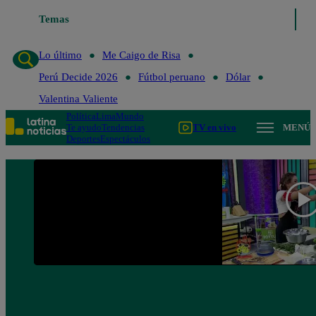
Temas
Lo último
Me Caigo de Risa
Lo último
Me Caigo de Risa
Perú Decide 2026
Fútbol peruano
Dólar
Valentina Valiente
Política
Lima
Mundo
Te ayudo
Tendencias
TV en vivo
MENÚ
Deportes
Espectáculos