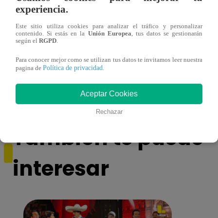
experiencia.
Este sitio utiliza cookies para analizar el tráfico y personalizar
contenido. Si estás en la
Unión Europea
, tus datos se gestionarán
según el
RGPD
.
¿Por qué Nelly Rossinelli se volvió viral
La ca
Para conocer mejor como se utilizan tus datos te invitamos leer nuestra
antes de Navidad?
conmo
Política de privacidad
pagina de
.
Aceptar Cookies
Rechazar
También te puede
interesar