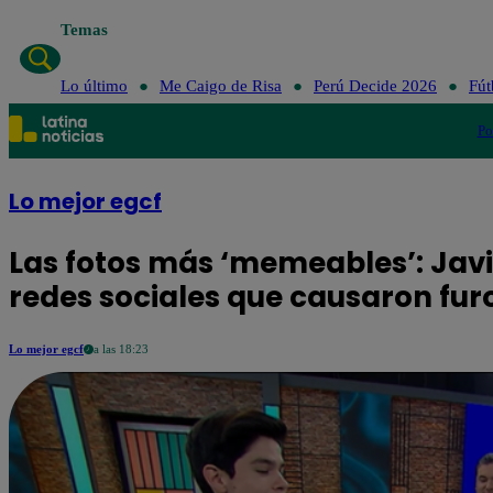
Temas
Lo último
Me Caigo de Risa
Perú Decide 2026
Fút
Po
Lo mejor egcf
Las fotos más ‘memeables’: Javi
redes sociales que causaron fur
Lo mejor egcf
a las 18:23