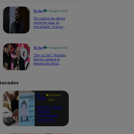
a los viernes
Yo Soy
07 de agosto 2026
"En Latina me siento
como en casa, lo
extrañaba": Franco
Cabrera emocionado
por estreno de Yo Soy
2026
Yo Soy
07 de agosto 2026
"Soy su fan": Ricardo
Morán celebra la
llegada de Alicia
Mercado a Yo Soy
2026
tacados
Te
26 de mayo
ayudo
2025
Revisa si tienes
deudas
consultando
con tu DNI:
aquí los
detalles