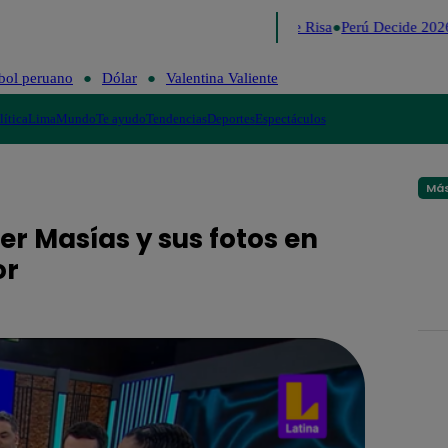
Lo último
Me Caigo de Risa
Perú Decide 2026
bol peruano
Dólar
Valentina Valiente
lítica
Lima
Mundo
Te ayudo
Tendencias
Deportes
Espectáculos
Más
er Masías y sus fotos en
or