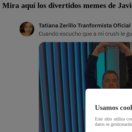
Mira aquí los divertidos memes de Jav
Usamos cook
Este sitio utiliza c
datos se gestionará