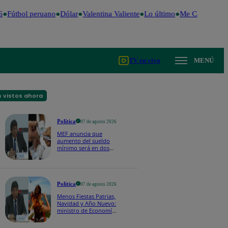
Fútbol peruano
Dólar
Valentina Valiente
Lo último
Me Caigo de Risa
TV en vivo
MENÚ
 vistos ahora
Política
07 de agosto 2026
MEF anuncia que
aumento del sueldo
mínimo será en dos
etapas: "El primero,
posiblemente, de S/
100 y el otro de S/ 70"
Política
07 de agosto 2026
Menos Fiestas Patrias,
Navidad y Año Nuevo:
ministro de Economía
anuncia que se
moverán los feriados