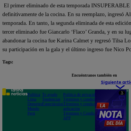
El primer eliminado de esta temporada INSUPERABLE fu
definitivamente de la cocina. En su reemplazo, ingresó A
temporada. En tanto, la segunda eliminada de esta edició
tercer eliminado fue Giancarlo ‘Flaco’ Granda, y en su l
abandonar la cocina fue Karina Calmet y regresó Tilsa L
su participación en la gala y el último ingreso fue Nico P
Tags:
destacada minuto
El Gran Chef Famosos
Encuéntranos también en
Siguiente artí
Teléfono: 219
X
Política
Te ayudo
Política de privacidad
1000
Lima
Tendencias
Términos y condiciones
Av. San
Deportes
Espectáculos
Términos y condiciones
Felipe 968
Mundo
aplicación
Jesús María
Perú
Términos y Condiciones
APP