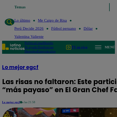
Temas
Lo último
Me Caigo de 
Lo último
Me Caigo de Risa
Perú Decide 2026
Fútbol peruano
Dólar
Valentina Valiente
Política
Lima
Mundo
Te ayudo
Tendencias
TV en vivo
MENÚ
Deportes
Espectáculos
Lo mejor egcf
Las risas no faltaron: Este partic
“más payaso” en El Gran Chef 
Lo mejor egcf
a las 21:58