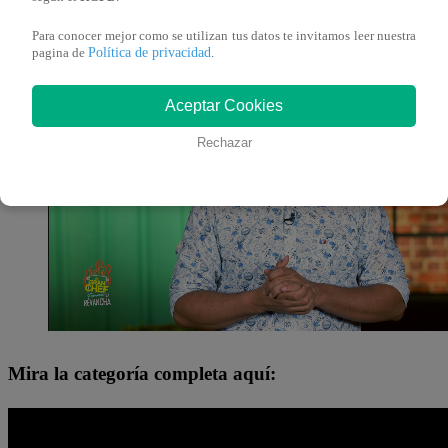
el campo de batalla. Quiero agradecer por este premi
Para conocer mejor como se utilizan tus datos te invitamos leer nuestra
Política de privacidad
pagina de
.
Aceptar Cookies
Rechazar
Mira la categoría completa aquí: