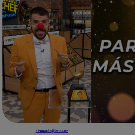
dleonardo@latina.pe