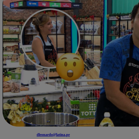
dleonardo@latina.pe