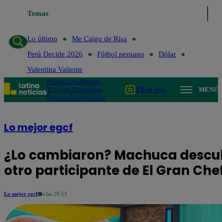
Lo último
Temas
Me Caigo de Risa
Perú Decide 2026
Fútbol peruan
Lo último
Me Caigo de Risa
Perú Decide 2026
Fútbol peruano
Dólar
Valentina Valiente
Política
Lima
Mundo
Te ayudo
Tendencias
TV en vivo
MENÚ
Deportes
Espectáculos
Lo mejor egcf
¿Lo cambiaron? Machuca descubr
otro participante de El Gran Ch
Lo mejor egcf
a las 20:53