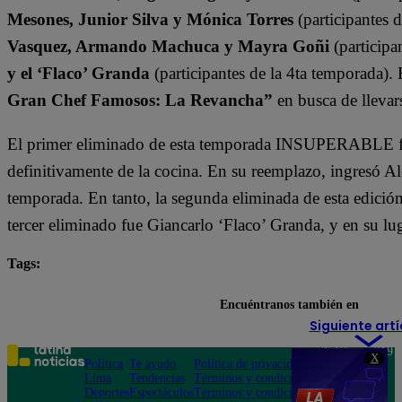
Mesones, Junior Silva y Mónica Torres
(participantes 
Vasquez, Armando Machuca y Mayra Goñi
(participa
y el ‘Flaco’ Granda
(participantes de la 4ta temporada).
Gran Chef Famosos: La Revancha”
en busca de llevars
El primer eliminado de esta temporada INSUPERABLE fu
definitivamente de la cocina. En su reemplazo, ingresó A
temporada. En tanto, la segunda eliminada de esta edició
tercer eliminado fue Giancarlo ‘Flaco’ Granda, y en su lu
Tags:
destacada minuto
El Gran Chef Famosos
Encuéntranos también en
Siguiente artí
Teléfono: 219
X
Política
Te ayudo
Política de privacidad
1000
Lima
Tendencias
Términos y condiciones
Av. San
Deportes
Espectáculos
Términos y condiciones
Felipe 968