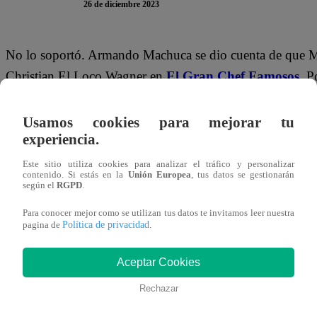
26 de diciembre 2023
No lo soportó. Armando Machuca se dio cuenta de que Mi
Christian El Loco Wagner en
El Gran Chef Famosos
. P
oportunidad para separar la amistad entre Machuca y Mil
Usamos cookies para mejorar tu
“
Loco, ¿con quién harás un musical?
“, le preguntó San
experiencia.
Además, el artista le pidió a Armando no ponerse celoso.
Este sitio utiliza cookies para analizar el tráfico y personalizar
sabe reconocer quién es mejor. Tú eres un buen chico
contenido. Si estás en la
Unión Europea
, tus datos se gestionarán
según el
RGPD
.
Este martes 26 de diciembre, “El Gran Chef Famosos: La 
Para conocer mejor como se utilizan tus datos te invitamos leer nuestra
Política de privacidad
pagina de
.
participantes: Christian El Loco Wagner, Mónica Torres
y Santi Lesmes. Los concursantes deberán preparar comid
Aceptar Cookies
y tequeños de pavo.
Rechazar