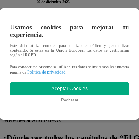
29 de diciembre 2023
No lo soportó. Mauricio Mesones se sintió traicionado e
Usamos cookies para mejorar tu
Paredes”. El cantante, conocido por bromear con las frut
experiencia.
papaya, a quien llamó de cariño “Lapa”
Este sitio utiliza cookies para analizar el tráfico y personalizar
contenido. Si estás en la
Unión Europea
, tus datos se gestionarán
según el
RGPD
.
“Tengo mi novia. Se llama Laura Paredes, le digo “
conductor antes de irse le dio un beso a la papaya, “nov
Para conocer mejor como se utilizan tus datos te invitamos leer nuestra
Política de privacidad
pagina de
.
Acabo de ver que lo has besado. ¿Cómo te atreves? En
Aceptar Cookies
Este viernes 29 de diciembre, “El Gran Chef Famosos: La
Rechazar
regresa a la conducción. En esta ocasión tendremos a seis 
Ale Fuller, Milene Vázquez, Renato Jr y Mauricio Mesone
referentes al Año Nuevo.
¿Dónde ver todos los capítulos de “El