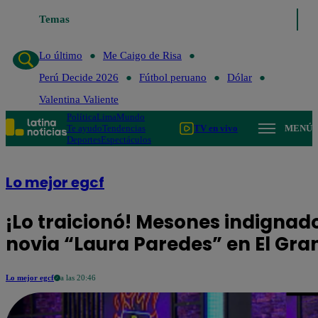
Temas
Lo último
Me Caigo de Risa
Perú
Lo último
Me Caigo de Risa
Perú Decide 2026
Fútbol peruano
Dólar
Valentina Valiente
Política
Lima
Mundo
Te ayudo
Tendencias
TV en vivo
MENÚ
Deportes
Espectáculos
Lo mejor egcf
¡Lo traicionó! Mesones indignado
novia “Laura Paredes” en El Gr
Lo mejor egcf
a las 20:46