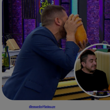
dleonardo@latina.pe