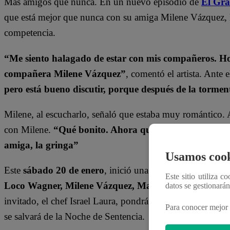
Más amigos que nunca. En un nuevo episodio de
El Gr
que está mejor que nunca con su amiga Milene Vázquez,
competencia.
“Me siento halagado de estar con mis compañeros. H
compañera Milene Vázquez”
, comentó el artista. Ante
pero está bueno discutir, porque después de la tormen
Milene, al escucharlo, señaló que estaba muy romántico. A
con Milene.
“Qué bonito. Ahora que Armando me ha de
amiga, la gringa”
Usamos cook
Este
sábado 20 de enero
, inició una nueva ronda en “
Este sitio utiliza c
Loco Wagner, Milene Vázquez, Mayra Goñi y Mauri
datos se gestionará
invitado, el chef Israel Laura, pondrá los pelos de punta a
Para conocer mejor 
se salvará de la Noche de Sentencia.