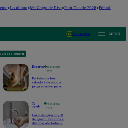
nte
Lo último
Me Caigo de Risa
Perú Decide 2026
Fútbol peruano
D
TV en vivo
MENÚ
 vistos ahora
Deportes
08 de agosto
2026
Partidos de hoy,
sábado 8 de agosto:
programación para
ver fútbol EN VIVO
Te
08 de agosto
ayudo
2026
Corte de agua hoy, 8
de agosto: horarios y
distritos afectados sin
el servicio de Sedapal