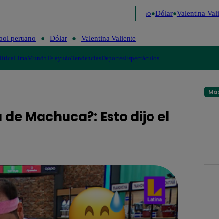
igo de Risa
Perú Decide 2026
Fútbol peruano
Dólar
Valentina Valie
bol peruano
Dólar
Valentina Valiente
lítica
Lima
Mundo
Te ayudo
Tendencias
Deportes
Espectáculos
Más
 de Machuca?: Esto dijo el