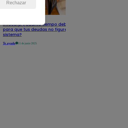
Rechazar
Infocorp: ¿Cuánto tiempo debe pasar
para que tus deudas no figuren en su
sistema?
Te ayudo
11 de junio 2025