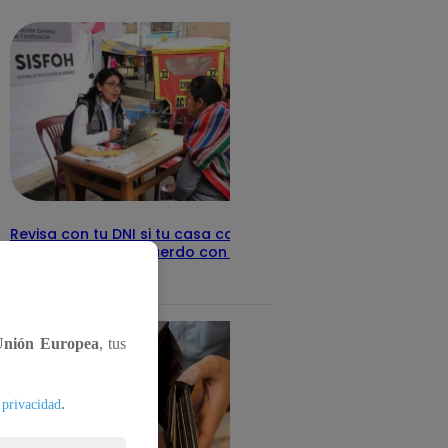
detalles
Revisa con tu DNI si tu casa califica
como pobre, de acuerdo con el Sisfoh
Te ayudo
25 de mayo 2026
Unión Europea
, tus
.
 privacidad