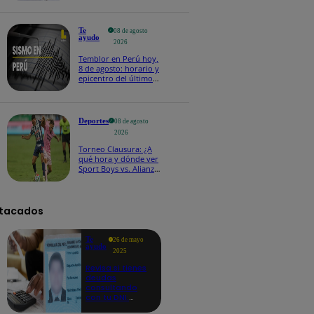
Te
08 de agosto
ayudo
2026
Temblor en Perú hoy,
8 de agosto: horario y
epicentro del último
sismo, según IGP
Deportes
08 de agosto
2026
Torneo Clausura: ¿A
qué hora y dónde ver
Sport Boys vs. Alianza
Lima por la fecha 4?
tacados
Te
26 de mayo
ayudo
2025
Revisa si tienes
deudas
consultando
con tu DNI:
aquí los