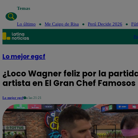
Temas
Lo último
Me Ca
Lo último
Me Caigo de Risa
Perú Decide 2026
Fút
Po
Lo mejor egcf
¿Loco Wagner feliz por la partida
artista en El Gran Chef Famosos
Lo mejor egcf
a las 21:21