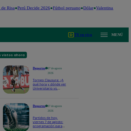
e Risa
Perú Decide 2026
Fútbol peruano
Dólar
Valentina Valiente
TV en vivo
MENÚ
 vistos ahora
Deportes
07 de agosto
2026
Torneo Clausura: ¿A
qué hora y dónde ver
Universitario vs.
Sporting Cristal por la
fecha 4?
Deportes
07 de agosto
2026
Partidos de hoy,
viernes 7 de agosto:
programación para
ver fútbol EN VIVO