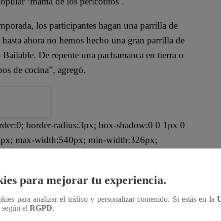
 popular ‘mamá de los pericotitos’.
porada, los participantes hagan una parrilla de
hasta ahora no hemos hecho una gran parrilla de
a Bailable. De repente una pachamanca en tierra o
ipos de cocina”, agregó.
rder:0; border-radius:3px; box-shadow:0 0 1px 0
: 1px; max-width:540px; min-width:326px;
px); width:calc(100% - 2px);">
ies para mejorar tu experiencia.
ookies para analizar el tráfico y personalizar contenido. Si estás en la
n según el
RGPD
.