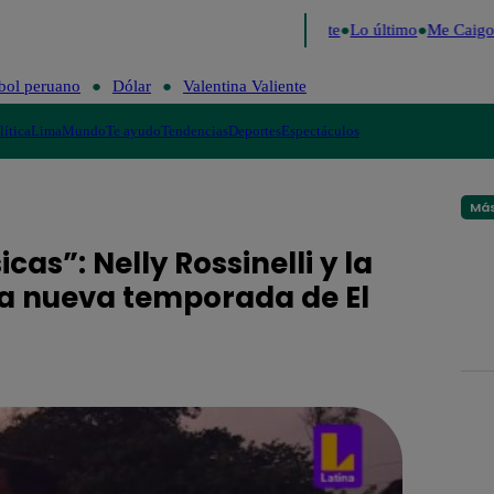
2026
Fútbol peruano
Dólar
Valentina Valiente
Lo último
Me Caigo d
bol peruano
Dólar
Valentina Valiente
lítica
Lima
Mundo
Te ayudo
Tendencias
Deportes
Espectáculos
Más
cas”: Nelly Rossinelli y la
la nueva temporada de El