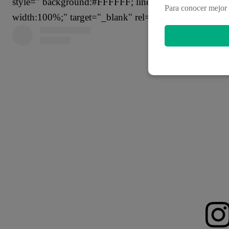
style=" background:#FFFFFF; line-height:0; padding:0 0
Para conocer mejor 
width:100%;" target="_blank" rel="noopener">