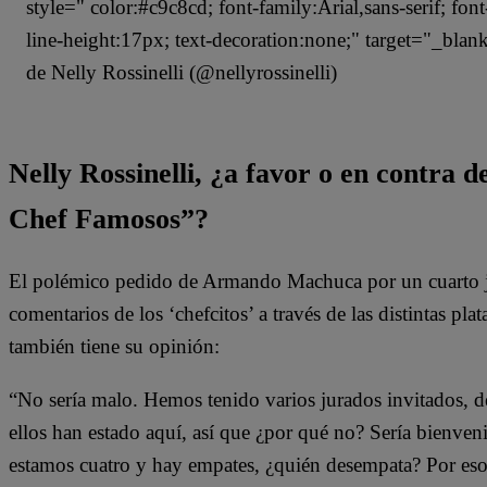
style=" color:#c9c8cd; font-family:Arial,sans-serif; fon
line-height:17px; text-decoration:none;" target="_bla
de Nelly Rossinelli (@nellyrossinelli)
Nelly Rossinelli, ¿a favor o en contra 
Chef Famosos”?
El polémico pedido de Armando Machuca por un cuarto j
comentarios de los ‘chefcitos’ a través de las distintas pla
también tiene su opinión:
“No sería malo. Hemos tenido varios jurados invitados,
ellos han estado aquí, así que ¿por qué no? Sería bienveni
estamos cuatro y hay empates, ¿quién desempata? Por eso