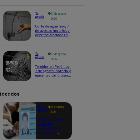
Te
07 de agosto
ayudo
2026
Corte de agua hoy, 7
de agosto: horarios y
distritos afectados sin
el servicio de Sedapal
Te
07 de agosto
ayudo
2026
Temblor en Perú hoy,
7 de agosto: horario y
epicentro del último
sismo, según IGP
tacados
Te
26 de mayo
ayudo
2025
Revisa si tienes
deudas
consultando
con tu DNI:
aquí los