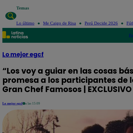
Temas
Lo último
Me Caigo de Risa
Perú Decide 
Lo último
Me Caigo de Risa
Perú Decide 2026
Fút
Po
Lo mejor egcf
“Los voy a guiar en las cosas bási
promesa a los participantes de 
Gran Chef Famosos | EXCLUSIVO
Lo mejor egcf
a las 15:09