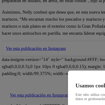
prepararlas en sudado, en arroz, en otras cositas”, dijo la
Asimismo, Nelly confesó que desea que, en esta nueva tem
mariscos. “Me encantan mucho los pescados y mariscos y 
mariscos o más platos en el exterior como la Gran Pollad
hacer unos anticuchos en parrilla. me encanta liderar equ
Ver esta publicación en Instagram
data-instgrm-version="14" style=" background:#FFF; bo
rgba(0,0,0,0.5),0 1px 10px 0 rgba(0,0,0,0.15); margin
padding:0; width:99.375%; width:-webkit-calc(100% - 2
Usamos cook
Ver esta publicación en Instagram
Este sitio utiliza c
datos se gestionará