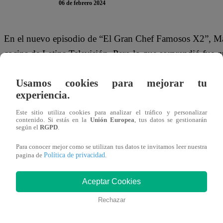
06 de febrero 2024
En el nuevo episodio de “El Gran Chef Famosos X2”, Mari
cocina de Latina Televisión. Pero lo que sorprendió fue 
referencia a “Los Gemelos Fantásticos”.
Usamos cookies para mejorar tu
“El poder de las hermanas fantásticas actívense”, gritaron 
experiencia.
nervios. Estamos recontra nerviosas”, agregaron.
Este sitio utiliza cookies para analizar el tráfico y personalizar
contenido. Si estás en la
Unión Europea
, tus datos se gestionarán
según el
RGPD
.
Este martes 6 de febrero, Denisse Dibós y Marco Zunino;
padre Steve Palao; y Gabriel Calvo y Pablo Saldarriaga ti
Para conocer mejor como se utilizan tus datos te invitamos leer nuestra
Política de privacidad
pagina de
.
“El Gran Chef Famosos X2”. Dos de las duplas pasarán a
Aceptar Cookies
Rechazar