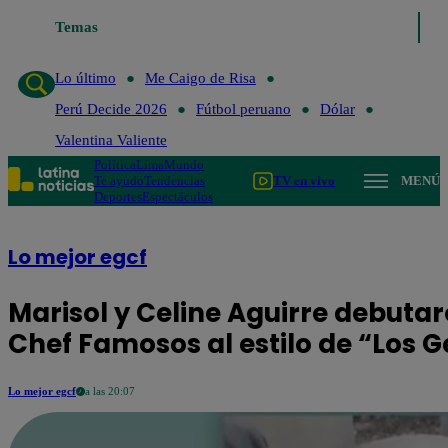
Temas
Lo último
Me Caigo de Risa
Perú Decide 2026
Fút
Lo último
Me Caigo de Risa
Perú Decide 2026
Fútbol peruano
Dólar
Valentina Valiente
Política
Lima
Mundo
Te ayudo
Tendencias
TV en vivo
MENÚ
Deportes
Espectáculos
Lo mejor egcf
Marisol y Celine Aguirre debutar
Chef Famosos al estilo de “Los 
Lo mejor egcf
a las 20:07