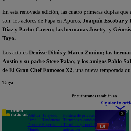
En esta renovada edición, las cuatro primeras duplas que 
son: los actores de Papá en Apuros,
Joaquín Escobar y 
Díaz y Pacho Cavero; las hermanas Josetty y Génesi
Toyo.
Los actores
Denisse Dibós y Marco Zunino; las herman
Austin y su padre Steve Palao; y los amigos Pablo Sa
de
El Gran Chef Famosos X2
, una nueva temporada que 
Tags:
destacada minuto
El Gran Chef Famosos
Encuéntranos también en
Siguiente artí
Teléfono: 219
X
Política
Te ayudo
Política de privacidad
1000
Lima
Tendencias
Términos y condiciones
Av. San
Deportes
Espectáculos
Términos y condiciones
Felipe 968
Mundo
aplicación
Jesús María