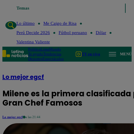
Temas
Lo último
Me Caigo de Risa
Lo último
Me Caigo de Risa
Perú Decide 2026
Fútbol peruano
Dólar
Valentina Valiente
Política
Lima
Mundo
Te ayudo
Tendencias
TV en vivo
MENÚ
Deportes
Espectáculos
Lo mejor egcf
Milene es la primera clasificada
Gran Chef Famosos
Lo mejor egcf
a las 21:44