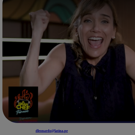
dleonardo@latina.pe