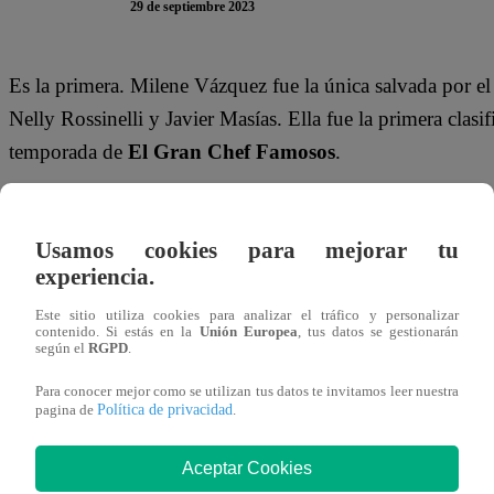
29 de septiembre 2023
Es la primera. Milene Vázquez fue la única salvada por
Nelly Rossinelli y Javier Masías. Ella fue la primera clasif
temporada de
El Gran Chef Famosos
.
La actriz realizó una buena preparación de su
“Quinua a
decidió salvar a la participante. Ella descansará tres día
Usamos cookies para mejorar tu
se batirán en duelo para llegar a la gran final.
experiencia.
Este sitio utiliza cookies para analizar el tráfico y personalizar
Este viernes 29 de septiembre se vive una nueva gala de
E
contenido. Si estás en la
Unión Europea
, tus datos se gestionarán
según el
RGPD
.
Mariella Zanetti, Armando Machuca, Leslie Stewart,
últimos 6 participantes de la competencia y llegaron para 
Para conocer mejor como se utilizan tus datos te invitamos leer nuestra
Política de privacidad
pagina de
.
ellos será elegido por el jurado para pasar a la Ronda Fina
Aceptar Cookies