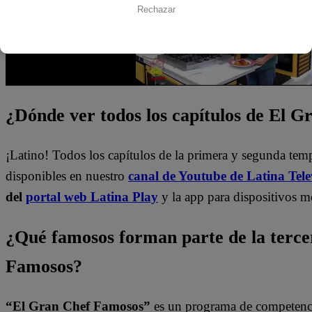
Rechazar
¿Dónde ver todos los capítulos de El 
¡Latino! Todos los capítulos de la primera y segunda te
disponibles en nuestro
canal de Youtube de Latina Tele
del
portal web Latina Play
y la app para dispositivos m
¿Qué famosos forman parte de la terc
Famosos?
“El Gran Chef Famosos”
es un programa de competencia