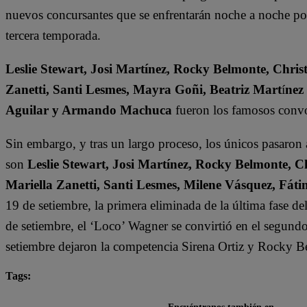
nuevos concursantes que se enfrentarán noche a noche por l
tercera temporada.
Leslie Stewart, Josi Martínez, Rocky Belmonte, Christ
Zanetti, Santi Lesmes, Mayra Goñi, Beatriz Mart
í
nez
Aguilar y Armando Machuca
fueron los famosos convo
Sin embargo, y tras un largo proceso, los únicos pasaron
son
Leslie Stewart, Josi Martínez, Rocky Belmonte, Ch
Mariella Zanetti, Santi Lesmes, Milene Vásquez, F
19 de setiembre, la primera eliminada de la última fase d
de setiembre, el ‘Loco’ Wagner se convirtió en el segund
setiembre dejaron la competencia Sirena Ortiz y Rocky B
Tags:
destacada minuto
El Gran Chef Famosos