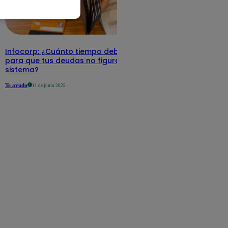
Infocorp: ¿Cuánto tiempo debe pasar
para que tus deudas no figuren en su
sistema?
Te ayudo
11 de junio 2025