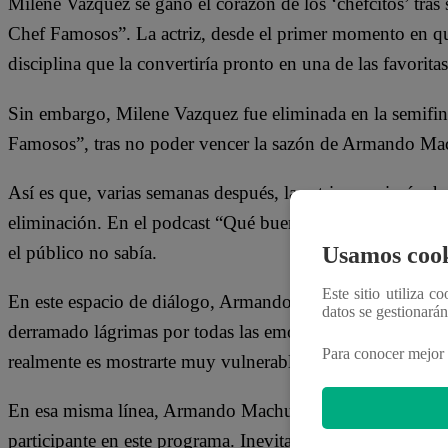
Milene Vazquez se ganó el corazón de los ‘chefcitos’ tras
Chef Famosos”. La actriz, desde el primer momento en que
disciplina que la convertiría pronto en una de las favoritas 
Sin embargo, Milene Vazquez fue eliminada en la semifin
Famosos”, tras no poder vencer la sazón de Armando Mac
Así es que, varias semanas después, la actriz se animó a ha
eliminación. En el podcast “Qué buen floro” que tiene 
Usamos cook
el público no sabía.
Este sitio utiliza c
En este espacio de diálogo, Armando Machuca precisó qu
datos se gestionará
derramado lágrimas por todas las emociones que se vivió
Para conocer mejor 
realmente es mostrarte muy vulnerable. No estoy en contr
En esa misma línea, Armando Machuca le respondió: “Esa p
participante en este programa. Inevitablemente, vas a llega