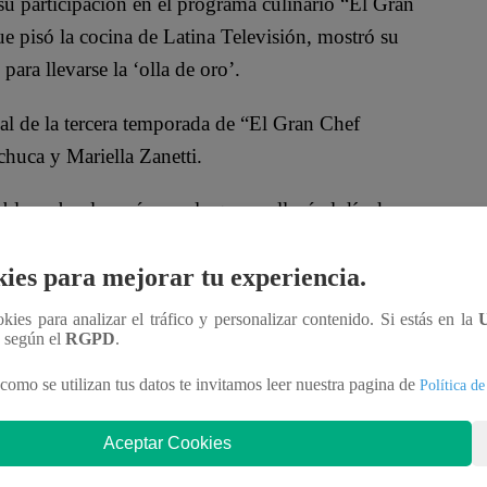
 su participación en el programa culinario “El Gran
 pisó la cocina de Latina Televisión, mostró su
para llevarse la ‘olla de oro’.
al de la tercera temporada de “El Gran Chef
huca y Mariella Zanetti.
blar sobre la razón por la que no lloró el día de su
junto a Armando Machuca, Milene confesó algo que
ies para mejorar tu experiencia.
ookies para analizar el tráfico y personalizar contenido. Si estás en la
e le sorprendió que su compañera no haya
n según el
RGPD
.
 aquella noche. Así que Milene confesó: “Es que
como se utilizan tus datos te invitamos leer nuestra pagina de
Política de
a para nada de mostrarnos vulnerable”.
Aceptar Cookies
alabra es clave para lo que le ocurre al
r a espacios vulnerables, frágiles. Te sacude”.