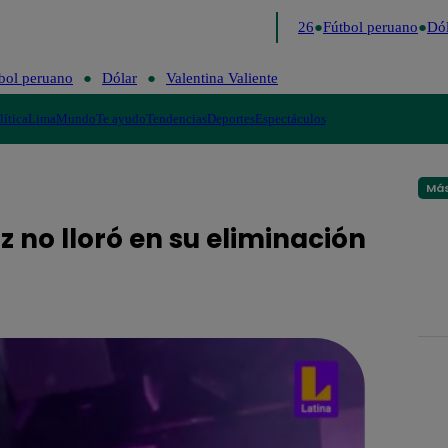
Lo último
Me Caigo de Risa
Perú Decide 2026
Fútbol peruano
Dóla
bol peruano
Dólar
Valentina Valiente
lítica
Lima
Mundo
Te ayudo
Tendencias
Deportes
Espectáculos
Más
z no lloró en su eliminación