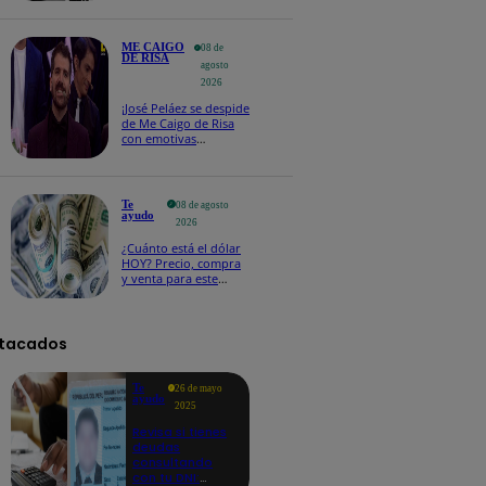
ME CAIGO
08 de
DE RISA
agosto
2026
¡José Peláez se despide
de Me Caigo de Risa
con emotivas
palabras: “Lo voy a
extrañar muchísimo”!
Te
08 de agosto
ayudo
2026
¿Cuánto está el dólar
HOY? Precio, compra
y venta para este
sábado 8 de agosto
tacados
Te
26 de mayo
ayudo
2025
Revisa si tienes
deudas
consultando
con tu DNI: