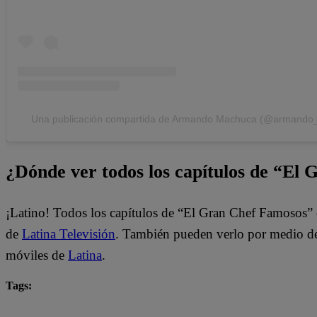
Una publicación compartida de Armando Machuca (@armando
¿Dónde ver todos los capítulos de “El
¡Latino! Todos los capítulos de “El Gran Chef Famosos” 
de
Latina Televisión
. También pueden verlo por medio del
móviles de
Latina
.
Tags:
destacada minuto
El Gran Chef Famosos