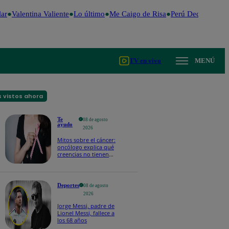
r
Valentina Valiente
Lo último
Me Caigo de Risa
Perú Decide 2026
TV en vivo
MENÚ
 vistos ahora
Te
08 de agosto
ayudo
2026
Mitos sobre el cáncer:
oncólogo explica qué
creencias no tienen
respaldo científico
Deportes
08 de agosto
2026
Jorge Messi, padre de
Lionel Messi, fallece a
los 68 años