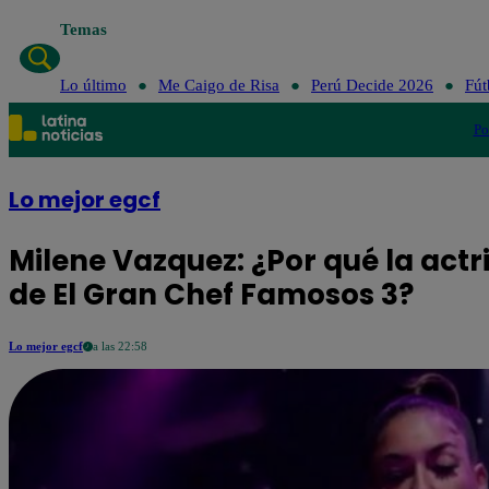
Temas
Lo último
Me Caigo de Risa
Perú Decide 2026
Fút
Po
Lo mejor egcf
Milene Vazquez: ¿Por qué la actri
de El Gran Chef Famosos 3?
Lo mejor egcf
a las 22:58