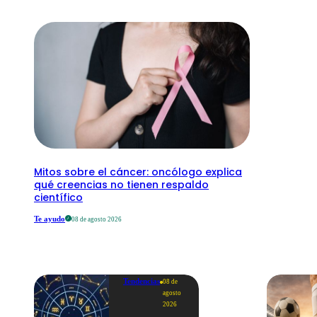
Mitos sobre el cáncer: oncólogo explica
qué creencias no tienen respaldo
científico
Te ayudo
08 de agosto 2026
Tendencias
08 de
agosto
2026