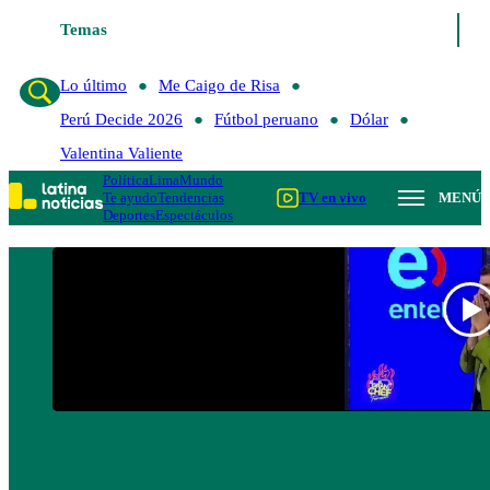
Temas
Lo último
Me Caigo de Risa
Perú Decide 20
Lo último
Me Caigo de Risa
Perú Decide 2026
Fútbol peruano
Dólar
Valentina Valiente
Política
Lima
Mundo
Te ayudo
Tendencias
TV en vivo
MENÚ
Deportes
Espectáculos