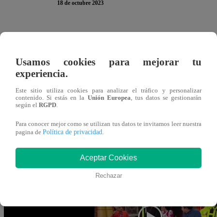
18 de octubre 2023
Nadie lo quiere cerca de sus cocinas. El conductor invita
Mónica Zevallos para conversar un poco sobre la primera p
Usamos cookies para mejorar tu
embargo, no se esperó lo que sucedería después.
experiencia.
Una vez terminada la charla, Mónica Zevallos se dio cue
Este sitio utiliza cookies para analizar el tráfico y personalizar
contenido. Si estás en la
Unión Europea
, tus datos se gestionarán
sancochando y culpó al actor. “Tú te pones a jugar por ah
según el
RGPD
.
chato porque viene, salta, viene. Me está desconcentrand
Para conocer mejor como se utilizan tus datos te invitamos leer nuestra
Política de privacidad
pagina de
.
Este miércoles 18 de octubre, se vive un nuevo capítulo 
Famosos”. Mónica Zevallos, Renato Rossini, Tilsa Lozano
Aceptar Cookies
enfrentan en la cocina para salvarse de la Noche de Sente
Rechazar