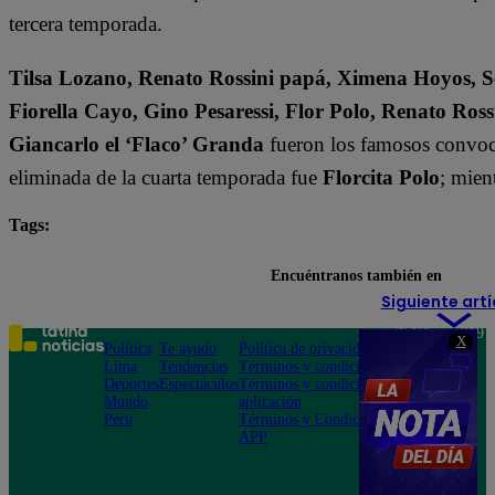
tercera temporada.
Tilsa Lozano, Renato Rossini papá, Ximena Hoyos, Se
Fiorella Cayo, Gino Pesaressi, Flor Polo, Renato Ross
Giancarlo el ‘Flaco’ Granda
fueron los famosos convoca
eliminada de la cuarta temporada fue
Florcita Polo
; mien
Tags:
destacada minuto
El Gran Chef Famosos
Encuéntranos también en
Siguiente artí
Teléfono: 219
X
Política
Te ayudo
Política de privacidad
1000
Lima
Tendencias
Términos y condiciones
Av. San
Deportes
Espectáculos
Términos y condiciones
Felipe 968
Mundo
aplicación
Jesús María
Perú
Términos y Condiciones
APP