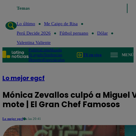
Lo último
Temas
Me Caigo de Risa
Perú Decide 2026
Fútbol perua
Lo último
Me Caigo de Risa
Perú Decide 2026
Fútbol peruano
Dólar
Valentina Valiente
Política
Lima
Mundo
Te ayudo
Tendencias
TV en vivo
MENÚ
Deportes
Espectáculos
Lo mejor egcf
Mónica Zevallos culpó a Miguel
mote | El Gran Chef Famosos
Lo mejor egcf
a las 20:41