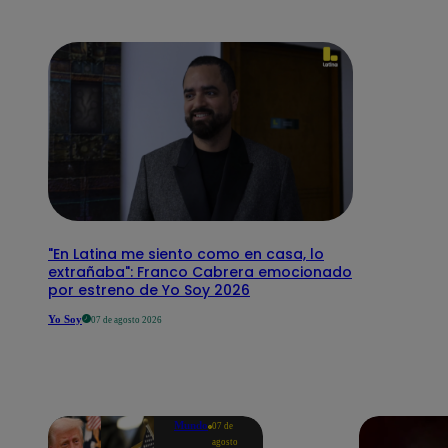
"En Latina me siento como en casa, lo
extrañaba": Franco Cabrera emocionado
por estreno de Yo Soy 2026
Yo Soy
07 de agosto 2026
Mundo
07 de
agosto