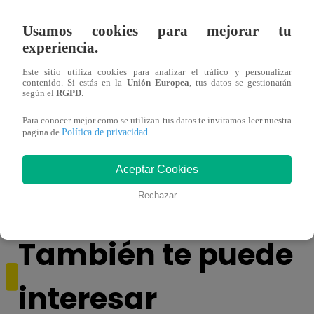
Usamos cookies para mejorar tu
experiencia.
Este sitio utiliza cookies para analizar el tráfico y personalizar
contenido. Si estás en la
Unión Europea
, tus datos se gestionarán
según el
RGPD
.
Para conocer mejor como se utilizan tus datos te invitamos leer nuestra
Política de privacidad
¿Por qué Nelly Rossinelli se volvió viral
La ca
pagina de
.
antes de Navidad?
conmo
Aceptar Cookies
Rechazar
También te puede
interesar