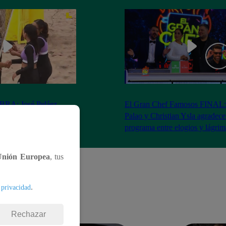
RA: José Peláez
El Gran Chef Famosos FINAL:
 se rapa tras la victoria
Palao y Christian Ysla agradece
AO
programa entre elogios y lágrim
Unión Europea
, tus
.
 privacidad
Rechazar