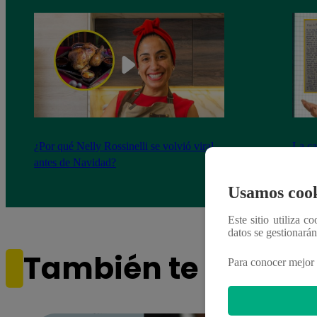
¿Por qué Nelly Rossinelli se volvió viral
La ca
antes de Navidad?
conmo
Usamos cook
Este sitio utiliza c
datos se gestionará
También te puede i
Para conocer mejor 