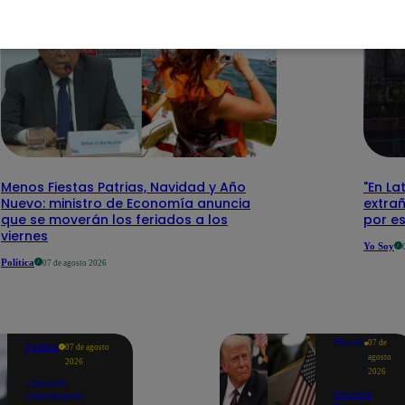
Menos Fiestas Patrias, Navidad y Año
"En La
Nuevo: ministro de Economía anuncia
extra
que se moverán los feriados a los
por e
viernes
Yo Soy
Política
07 de agosto 2026
Mundo
07 de
Política
07 de agosto
agosto
2026
2026
Claudia
Donald
Sheinbaum