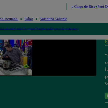
Lo último
Me Caigo de Risa
Perú De
bol peruano
Dólar
Valentina Valiente
lítica
Lima
Mundo
Te ayudo
Tendencias
Deportes
Espectáculos
“
c
l
p
G