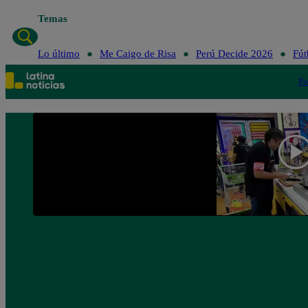
Temas
Lo último
Me Caigo de Risa
Perú Decide 2026
Fút
Po