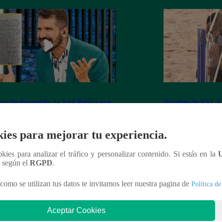
rta de despedida de José Peláez que
Hombre de PALAB
vió a los fans de “El Gran Chef”
cumple su apuesta y
de STEVE PAL
ies para mejorar tu experiencia.
ookies para analizar el tráfico y personalizar contenido. Si estás en la
n según el
RGPD
.
nteresar
como se utilizan tus datos te invitamos leer nuestra pagina de
Política de
Aceptar Cookies