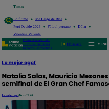
Temas
Lo último
Me Caigo de Risa
Perú Decide 2026
Fútbo
Lo último
Me Caigo de Risa
Perú Decide 2026
Fútbol peruano
Dólar
Valentina Valiente
Política
Lima
Mundo
Te ayudo
Tendencias
TV en vivo
MENÚ
Deportes
Espectáculos
Lo mejor egcf
Natalia Salas, Mauricio Mesones 
semifinal de El Gran Chef Famos
Lo mejor egcf
a las 21:40