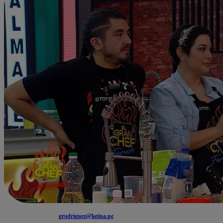
grodriguez@latina.pe