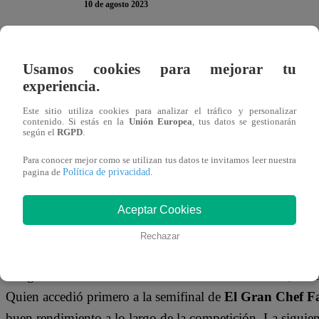
10 de agosto 2023
La competencia de
El Gran Chef Famosos
se acerca cad
Usamos cookies para mejorar tu
competidores lo saben. Esta noche,
Laura Spoya
dejó la
experiencia.
los participantes ganaron un lugar en la semifinal, la cual 
Este sitio utiliza cookies para analizar el tráfico y personalizar
programa.
contenido. Si estás en la
Unión Europea
, tus datos se gestionarán
según el
RGPD
.
La receta elegida para esta noche por parte de nuestro jur
Para conocer mejor como se utilizan tus datos te invitamos leer nuestra
Política de privacidad
pagina de
.
Javier Masías y Nelly Rossinelli
les solicitaron a los par
prepararan
balotina de pollo rellena de salchicha huach
Aceptar Cookies
ser una receta compleja, nuestros competidores usaron to
Rechazar
podían y tentar su clasificación.
Luego de varios momentos intensos de deliberación, nuest
Quien accedió primero a la semifinal de
El Gran Chef F
buen rendimiento a lo largo de la competición. La siguie