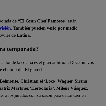
mporada de
“El Gran Chef Famosos
” están
visión.
También pueden verlo por medio
óviles de
Latina.
era temporada?
 donde la cocina es el gran anfitrión. Doce nuevos
 el título de ‘El gran chef’.
 Belmonte, Christian el ‘Loco’ Wagner, Sirena
eatriz Mart
í
nez ‘Herbolaria’, Milene Vásquez,
r a los jurados con su sazón para evitar caer en