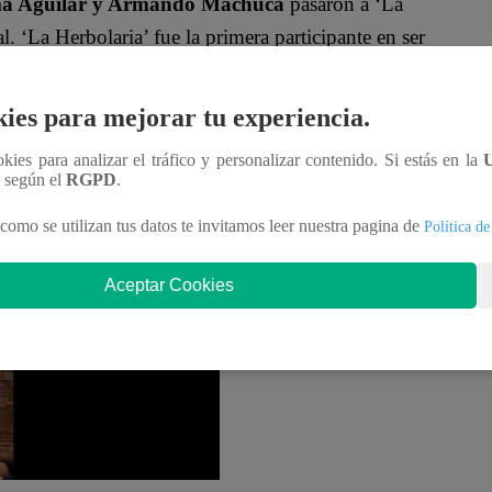
tima Aguilar y Armando Machuca
pasaron a ‘La
al. ‘La Herbolaria’ fue la primera participante en ser
ies para mejorar tu experiencia.
rar el Fideuá de mariscos, Nelly Rossinelli encontró
acomo Bocchio quien no podía creer lo sucedido.
ookies para analizar el tráfico y personalizar contenido. Si estás en la
n según el
RGPD
.
como se utilizan tus datos te invitamos leer nuestra pagina de
Política de
rticipante. Los jurados no emitieron ninguna
Aceptar Cookies