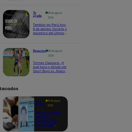
Te
08 de agosto
ayudo
2026
Temblor en Perú hoy,
8 de agosto: horario y
epicentro del último
sismo, según IGP
Deportes
08 de agosto
2026
Torneo Clausura: ¿A
qué hora y dónde ver
Sport Boys vs. Alianza
Lima por la fecha 4?
tacados
Te
26 de mayo
ayudo
2025
Revisa si tienes
deudas
consultando
con tu DNI:
aquí los