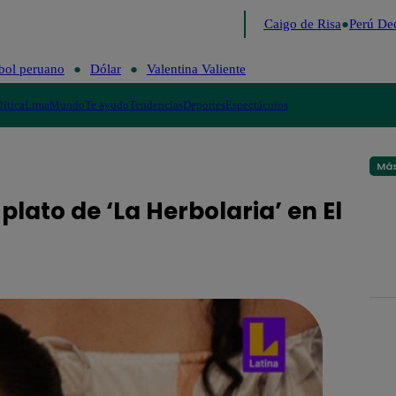
Lo último
Me Caigo de Risa
Perú Dec
bol peruano
Dólar
Valentina Valiente
lítica
Lima
Mundo
Te ayudo
Tendencias
Deportes
Espectáculos
Más
plato de ‘La Herbolaria’ en El