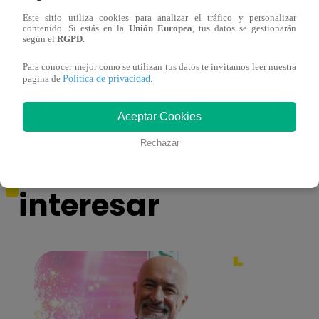
Este sitio utiliza cookies para analizar el tráfico y personalizar
contenido. Si estás en la
Unión Europea
, tus datos se gestionarán
‘El Gran Chef Famosos’: cómo marcha la
A lo 
según el
RGPD
.
tabla actualizada del puntaje en el
perdi
Para conocer mejor como se utilizan tus datos te invitamos leer nuestra
repechaje
El G
Política de privacidad
pagina de
.
Aceptar Cookies
Rechazar
También te puede
interesar