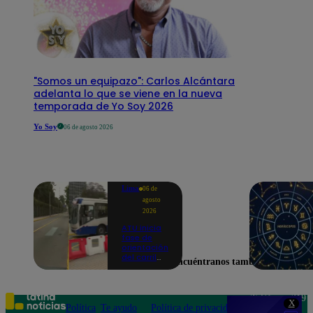
"Somos un equipazo": Carlos Alcántara
adelanta lo que se viene en la nueva
temporada de Yo Soy 2026
Yo Soy
06 de agosto 2026
Lima
06 de
agosto
2026
ATU inicia
fase de
orientación
del carril
Encuéntranos también en
exclusivo
para el
Corredor
Azul en la
Teléfono: 219
X
av.
Política
Te ayudo
Política de privacidad
1000