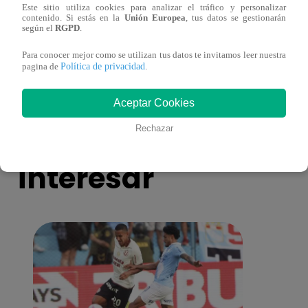
Este sitio utiliza cookies para analizar el tráfico y personalizar
¿Por qué Nelly Rossinelli se volvió viral
La ca
contenido. Si estás en la
Unión Europea
, tus datos se gestionarán
según el
RGPD
.
antes de Navidad?
conmo
Para conocer mejor como se utilizan tus datos te invitamos leer nuestra
Política de privacidad
pagina de
.
Aceptar Cookies
También te puede
Rechazar
interesar