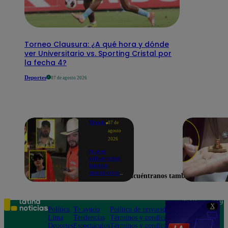
Torneo Clausura: ¿A qué hora y dónde
ver Universitario vs. Sporting Cristal por
la fecha 4?
Deportes
07 de agosto 2026
Mundo
07 de
agosto
2026
Nueve
influencers
fueron
asesinados
Encuéntranos también en
por la
guerra
interna en
el Cártel de
Teléfono: 219
X
Sinaloa
Política
Te ayudo
Política de privacidad
1000
Lima
Tendencias
Términos y condiciones
Av. San
Deportes
Espectáculos
Términos y condiciones
Felipe 968