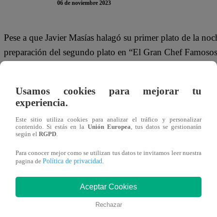
06 de noviembre 2023
Pese a que Javier Masías halagó su primer plato de la noc
preparación del segundo plato en “El Gran Chef Famosos”. 
jugó una mala pasada y se le quemó hasta en dos oportu
Usamos cookies para mejorar tu
“Se me quemó el arroz. Problemas, problemas. Ya casi ten
experiencia.
Polo exasperada. Pocos minutos después, volvió a tener e
quemó por segunda vez el arroz, ¿qué hago?”, se pregun
Este sitio utiliza cookies para analizar el tráfico y personalizar
contenido. Si estás en la
Unión Europea
, tus datos se gestionarán
según el
RGPD
.
Este lunes 6 de noviembre, empezaron las batallas culina
Para conocer mejor como se utilizan tus datos te invitamos leer nuestra
Famosos”. En este primer enfrentamiento, Ximena Hoyos, 
Política de privacidad
pagina de
.
cocina por retomar su puesto en la competencia. Pero deb
y Claudia Berninzon para ir al siguiente nivel. ¿Quiénes s
Aceptar Cookies
Rechazar