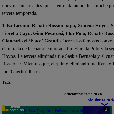
nuevos concursantes que se enfrentarán noche a noche por l
tercera temporada.
Tilsa Lozano, Renato Rossini papá, Ximena Hoyos, Se
Fiorella Cayo, Gino Pesaressi, Flor Polo, Renato Ross
Giancarlo el ‘Flaco’ Granda
fueron los famosos convoca
eliminada de la cuarta temporada fue Florcita Polo y la s
Hoyos. La tercera eliminada fue Saskia Bernaola y el cua
Rossini Jr. Mientras que, el quinto eliminado fue Renato 
fue ‘Checho’ Ibarra.
Tags:
destacada minuto
El Gran Chef Famosos
Encuéntranos también en
Siguiente artí
Teléfono: 219
X
Política
Te ayudo
Política de privacidad
1000