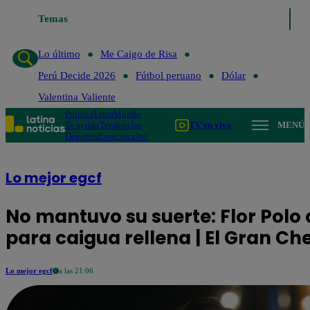
Temas
Lo último
Me 
Lo último
Me Caigo de Risa
Perú Decide 2026
Fútbol peruano
Dólar
Valentina Valiente
Política
Lima
Mundo
Te ayudo
Tendencias
TV en vivo
MENÚ
Deportes
Espectáculos
Lo mejor egcf
No mantuvo su suerte: Flor Polo
para caigua rellena | El Gran C
Lo mejor egcf
a las 21:06