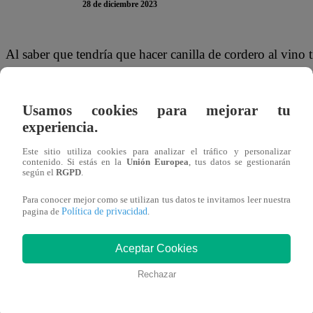
28 de diciembre 2023
Al saber que tendría que hacer canilla de cordero al vin
Eliminación de “El Gran Chef Famosos: La Revancha”, Ale
disponibles. Por ello, se persignó ante la olla.
Usamos cookies para mejorar tu
experiencia.
“Ollita, por favor, no me defraudes, no me desampares, ni 
mientras hacía la preparación.
Este sitio utiliza cookies para analizar el tráfico y personalizar
contenido. Si estás en la
Unión Europea
, tus datos se gestionarán
según el
RGPD
.
Este jueves 28 de diciembre, ‘Loco’ Wagner, Ale Fuller, J
Para conocer mejor como se utilizan tus datos te invitamos leer nuestra
Noche de Eliminación en “El Gran Chef Famosos: La Rev
Política de privacidad
pagina de
.
definitivamente la competencia culinaria de Latina.
Aceptar Cookies
Rechazar