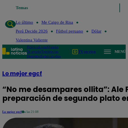
Temas
Lo último
Me Caigo de
Lo último
Me Caigo de Risa
Perú Decide 2026
Fútbol peruano
Dólar
Valentina Valiente
Política
Lima
Mundo
Te ayudo
Tendencias
TV en vivo
MENÚ
Deportes
Espectáculos
Lo mejor egcf
“No me desampares ollita”: Ale 
preparación de segundo plato e
Lo mejor egcf
a las 21:08