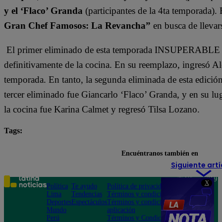
y el ‘Flaco’ Granda
(participantes de la 4ta temporada).
Gran Chef Famosos: La Revancha”
en busca de llevars
El primer eliminado de esta temporada INSUPERABLE fu
definitivamente de la cocina. En su reemplazo, ingresó A
temporada. En tanto, la segunda eliminada de esta edició
tercer eliminado fue Giancarlo ‘Flaco’ Granda, y en su l
la cocina fue Karina Calmet y regresó Tilsa Lozano.
Tags:
destacada minuto
El Gran Chef Famosos
Encuéntranos también en
Siguiente artí
Teléfono: 219
X
Política
Te ayudo
Política de privacidad
1000
Lima
Tendencias
Términos y condiciones
Av. San
Deportes
Espectáculos
Términos y condiciones
Felipe 968
Mundo
aplicación
Jesús María
Perú
Términos y Condiciones