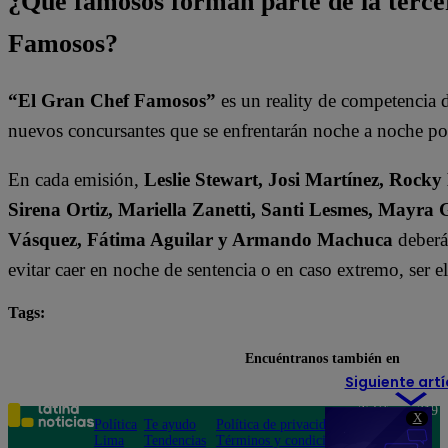
¿Qué famosos forman parte de la terc
Famosos?
“El Gran Chef Famosos”
es un reality de competencia d
nuevos concursantes que se enfrentarán noche a noche por 
En cada emisión,
Leslie Stewart, Josi Martínez, Rocky
Sirena Ortiz, Mariella Zanetti, Santi Lesmes, Mayra 
Vásquez, Fátima Aguilar y Armando Machuca
deberán
evitar caer en noche de sentencia o en caso extremo, ser 
Tags:
destacada minuto
El Gran Chef Famosos
Encuéntranos también en
Siguiente artí
Teléfono: 219
X
Política
Te ayudo
Política de privacidad
1000
Lima
Tendencias
Términos y condiciones
Av. San