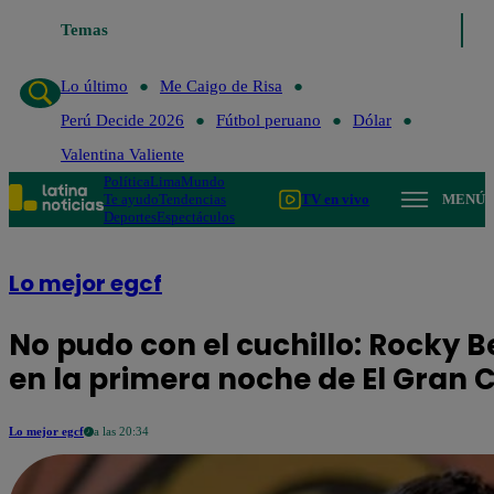
Temas
Lo último
Me Caigo de Risa
Perú 
Lo último
Me Caigo de Risa
Perú Decide 2026
Fútbol peruano
Dólar
Valentina Valiente
Política
Lima
Mundo
Te ayudo
Tendencias
TV en vivo
MENÚ
Deportes
Espectáculos
Lo mejor egcf
No pudo con el cuchillo: Rocky B
en la primera noche de El Gran
Lo mejor egcf
a las 20:34