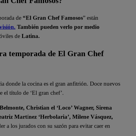
Gran Chef Famosos?
mporada de
“El Gran Chef Famosos
” están
visión.
También pueden verlo por medio
óviles de
Latina.
era temporada de El Gran Chef
 donde la cocina es el gran anfitrión. Doce nuevos
 el título de ‘El gran chef’.
 Belmonte, Christian el ‘Loco’ Wagner, Sirena
eatriz Mart
í
nez ‘Herbolaria’, Milene Vásquez,
r a los jurados con su sazón para evitar caer en