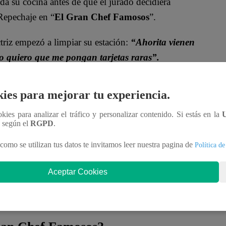
a su cocina antes de que el jurado decidiera
 Repechaje en “
El Gran Chef Famosos
”.
ctriz empezó a limpiar su estación:
“Ahorita vienen
 No quiero que me pongan tarjetas raras”.
yra Goñi, Christian ‘Loco’ Wagner, Beatriz
ies para mejorar tu experiencia.
átima Aguilar se enfrentan en la cocina en busca de
encia tras el Repechaje.
ookies para analizar el tráfico y personalizar contenido. Si estás en la
n según el
RGPD
.
como se utilizan tus datos te invitamos leer nuestra pagina de
Política de
Aceptar Cookies