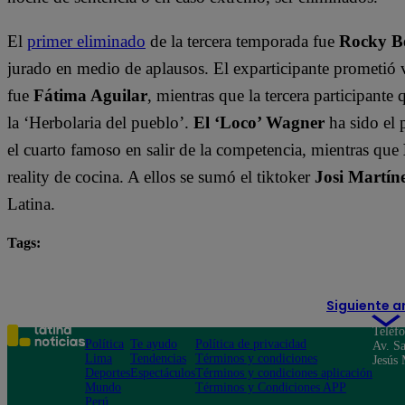
El
primer eliminado
de la tercera temporada fue
Rocky B
jurado en medio de aplausos. El exparticipante prometió 
fue
Fátima Aguilar
, mientras que la tercera participant
la ‘Herbolaria del pueblo’.
El ‘Loco’ Wagner
ha sido el 
el cuarto famoso en salir de la competencia, mientras que
reality de cocina. A ellos se sumó el tiktoker
Josi Martín
Latina.
Tags:
destacada minuto
El Gran Chef Famosos
Siguiente a
Teléf
Política
Te ayudo
Política de privacidad
Av. Sa
Lima
Tendencias
Términos y condiciones
Jesús 
Deportes
Espectáculos
Términos y condiciones aplicación
Mundo
Términos y Condiciones APP
Perú