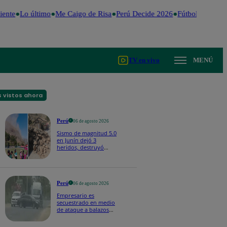
ente
Lo último
Me Caigo de Risa
Perú Decide 2026
Fútbol peruano
TV en vivo
MENÚ
 vistos ahora
Perú
06 de agosto 2026
Sismo de magnitud 5.0
en Junín dejó 3
heridos, destruyó
hogares y propició
desprendimientos
Perú
06 de agosto 2026
Empresario es
secuestrado en medio
de ataque a balazos
en Piura | VIDEO