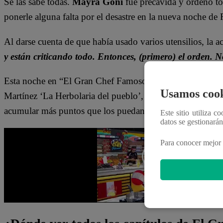
Se las sabe todas.
Mayra Goñi
fue precavida y ordenó tod
ponerle alguna falta por el desastre en la nueva noche de
Al darse cuenta de que había usado varios utensilios, la a
y están criticando todo. Entonces, (primero) el orden.
Esta noche en “El Gran Chef Famosos”, Josi Martínez, Ma
Usamos cook
Martínez ‘La Herbolaria del pueblo’, Rocky Belmonte y F
acumular más puntos que los puedan devolver a la compet
Este sitio utiliza c
datos se gestionará
Para conocer mejor 