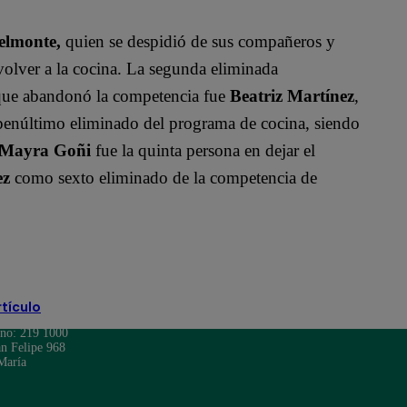
elmonte,
quien se despidió de sus compañeros y
volver a la cocina. La segunda eliminada
e que abandonó la competencia fue
Beatriz Martínez
,
penúltimo eliminado del programa de cocina, siendo
Mayra Goñi
fue la quinta persona en dejar el
ez
como sexto eliminado de la competencia de
rtículo
ono: 219 1000
n Felipe 968
María