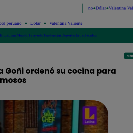
aigo de Risa
Perú Decide 2026
Fútbol peruano
Dólar
Valentina Vali
bol peruano
Dólar
Valentina Valiente
lítica
Lima
Mundo
Te ayudo
Tendencias
Deportes
Espectáculos
Más
ra Goñi ordenó su cocina para
Famosos