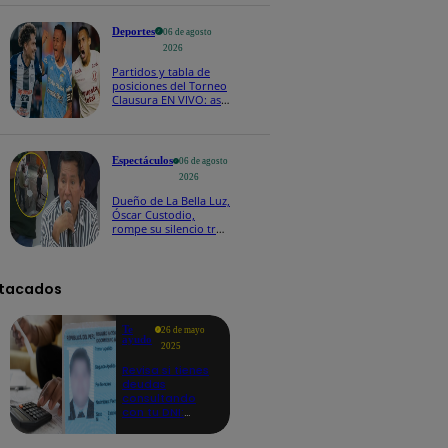
Deportes
06 de agosto
2026
Partidos y tabla de
posiciones del Torneo
Clausura EN VIVO: así
van los equipos en la
fecha 4
Espectáculos
06 de agosto
2026
Dueño de La Bella Luz,
Óscar Custodio,
rompe su silencio tras
denuncia de acoso de
Naldy Saldaña
tacados
Te
26 de mayo
ayudo
2025
Revisa si tienes
deudas
consultando
con tu DNI:
aquí los
detalles