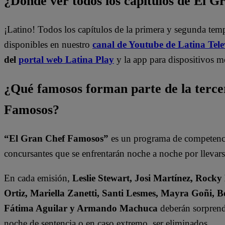
¿Dónde ver todos los capítulos de El 
¡Latino! Todos los capítulos de la primera y segunda te
disponibles en nuestro
canal de Youtube de Latina Tele
del
portal web Latina Play
y la app para dispositivos m
¿Qué famosos forman parte de la terc
Famosos?
“El Gran Chef Famosos”
es un programa de competencia
concursantes que se enfrentarán noche a noche por llevarse
En cada emisión,
Leslie Stewart, Josi Martínez, Rocky
Ortiz, Mariella Zanetti, Santi Lesmes, Mayra Goñi, B
Fátima Aguilar y Armando Machuca
deberán sorprende
noche de sentencia o en caso extremo, ser eliminados.