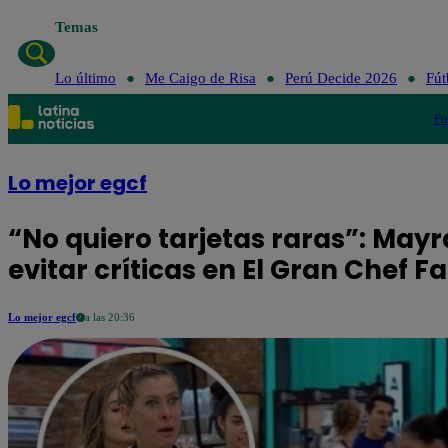
Temas
Lo último
Me C
Lo último
Me Caigo de Risa
Perú Decide 2026
Fút
Po
Lo mejor egcf
“No quiero tarjetas raras”: May
evitar críticas en El Gran Chef 
Lo mejor egcf
a las 20:36