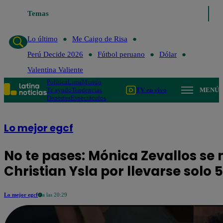
Temas
Lo último
Me Caigo de Risa
Perú Decide 2026
Fútbol per
Lo último
Me Caigo de Risa
Perú Decide 2026
Fútbol peruano
Dólar
Valentina Valiente
Política
Lima
Mundo
Te ayudo
Tendencias
TV en vivo
MENÚ
Deportes
Espectáculos
Lo mejor egcf
No te pases: Mónica Zevallos se 
Christian Ysla por llevarse solo 
Lo mejor egcf
a las 20:29