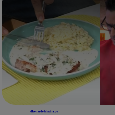
dleonardo@latina.pe