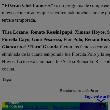
“El Gran Chef Famosos”
es un programa de competencia
nuevos concursantes que se enfrentarán noche a noche por l
tercera temporada.
Tilsa Lozano, Renato Rossini papá, Ximena Hoyos, Se
Fiorella Cayo, Gino Pesaressi, Flor Polo, Renato Ross
Giancarlo el ‘Flaco’ Granda
fueron los famosos convoca
eliminada de la cuarta temporada fue Florcita Polo y la s
Hoyos. La tercera eliminada fue Saskia Bernaola. Recient
cocina.
Tags:
destacada minuto
El Gran Chef Famosos
Encuéntranos también en
Siguiente artí
Teléfono: 219
X
Política
Te ayudo
Política de privacidad
1000