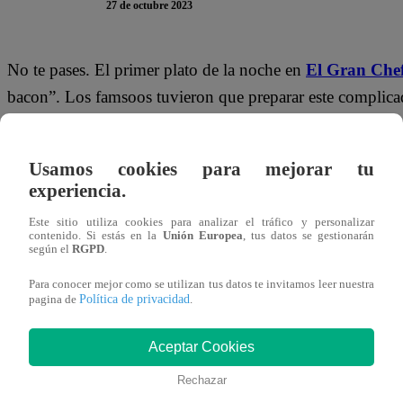
27 de octubre 2023
No te pases. El primer plato de la noche en
El Gran Che
bacon”. Los famsoos tuvieron que preparar este complicad
competencia, Christian Ysla se acercó a la estación de M
instrucciones.
Usamos cookies para mejorar tu
experiencia.
La exconductora de televisión lo ayudó a descifrar la cant
de sus hot cakes. “Gracias mamá. Nadie se había preocup
Este sitio utiliza cookies para analizar el tráfico y personalizar
contenido. Si estás en la
Unión Europea
, tus datos se gestionarán
le refutó: “La mamá de Renato Rossini Jr. puede ser, ¿pe
según el
RGPD
.
Para conocer mejor como se utilizan tus datos te invitamos leer nuestra
Este viernes 27 de octubre se vive una nueva gala en la
Política de privacidad
pagina de
.
En el nivel 5 de la competencia, los famosos serán evalu
‘Checho’ Ibarra, Fiorella Cayo y Mónica Zevallos
se e
Aceptar Cookies
serán los sentenciados de esta gala. Esta noche será dedic
Rechazar