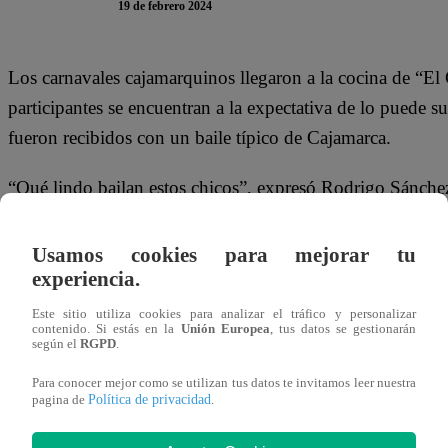
19 de febrero 2024
Los carnavales cajamarquinos llegaron a la cocina de “E
participantes se encuentran a la expectativa de lo puede 
fueron recibidos con un baile típico de Cajamarca.
“Qué lindo bailan estos chicos”, expresó Rodrigo Sánchez
bailar por unos minutos esta representativa danza de la ci
Usamos cookies para mejorar tu
Este lunes 19 de febrero, Celine y Marisol Aguirre; Gabr
experiencia.
Sánchez Patiño y Joaquín Escobar se enfrentarán en un d
Este sitio utiliza cookies para analizar el tráfico y personalizar
ingresará a la cocina de El Gran Chef Famosos. ¿Quiénes
contenido. Si estás en la
Unión Europea
, tus datos se gestionarán
según el
RGPD
.
Para conocer mejor como se utilizan tus datos te invitamos leer nuestra
Política de privacidad
pagina de
.