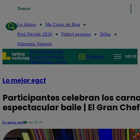
Temas
Lo último
Me Caigo de Risa
Perú Decide 2026
Fútbol
Lo último
Me Caigo de Risa
Perú Decide 2026
Fútbol peruano
Dólar
Valentina Valiente
Política
Lima
Mundo
Te ayudo
Tendencias
TV en vivo
MENÚ
Deportes
Espectáculos
Lo mejor egcf
Participantes celebran los car
espectacular baile | El Gran Ch
Lo mejor egcf
a las 20:16