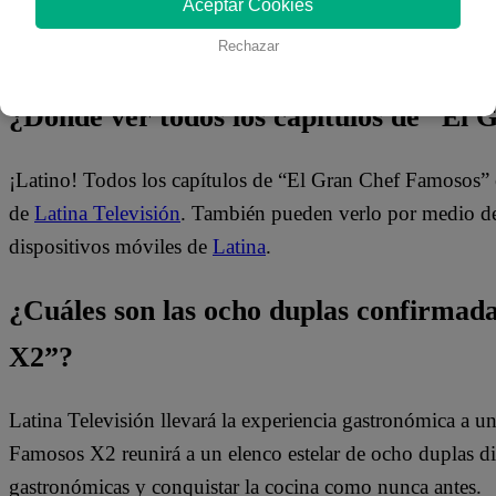
Aceptar Cookies
Rechazar
¿Dónde ver todos los capítulos de “El
¡Latino! Todos los capítulos de “El Gran Chef Famosos” 
de
Latina Televisión
. También pueden verlo por medio del
dispositivos móviles de
Latina
.
¿Cuáles son las ocho duplas confirma
X2”?
Latina Televisión llevará la experiencia gastronómica a 
Famosos X2 reunirá a un elenco estelar de ocho duplas dis
gastronómicas y conquistar la cocina como nunca antes.