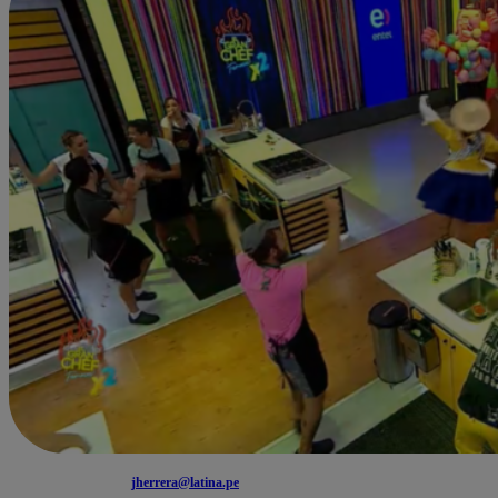
jherrera@latina.pe